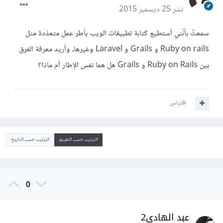
نشر
25 ديسمبر 2015
سمعتُ بأنّني أستطيع كتابة تطبيقات الويب بأطر عمل متعدّدة مثل
Ruby on rails و Grails و Laravel وغيرها، وأريد معرفة الفرق
بين Ruby on Rails و Grails هل هما نفس الإطار أم ماذا؟
اقتباس
الترتيب حسب التقييم
الترتيب حسب التاريخ
0
عبد الهادي2