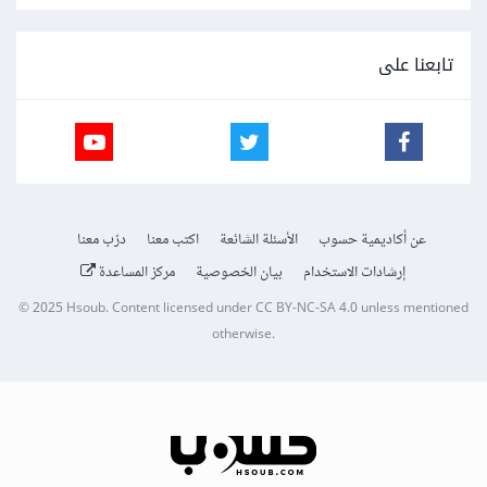
تابعنا على
عن أكاديمية حسوب
الأسئلة الشائعة
اكتب معنا
درّب معنا
إرشادات الاستخدام
بيان الخصوصية
مركز المساعدة
© 2025
Hsoub
.
Content licensed under
CC BY-NC-SA 4.0
unless mentioned
otherwise.