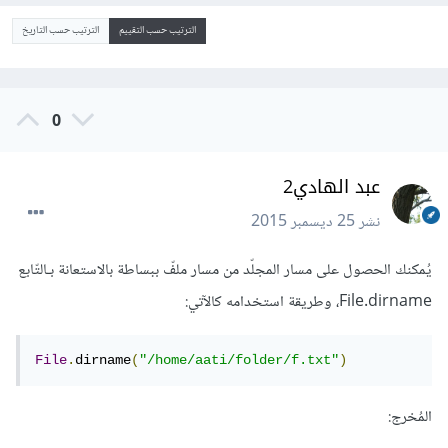
الترتيب حسب التقييم
الترتيب حسب التاريخ
0
عبد الهادي2
نشر
25 ديسمبر 2015
يُمكنك الحصول على مسار المجلّد من مسار ملفّ ببساطة بالاستعانة بـالتّابع
File.dirname، وطريقة استخدامه كالآتي:
File
.
dirname
(
"/home/aati/folder/f.txt"
)
المُخرج: