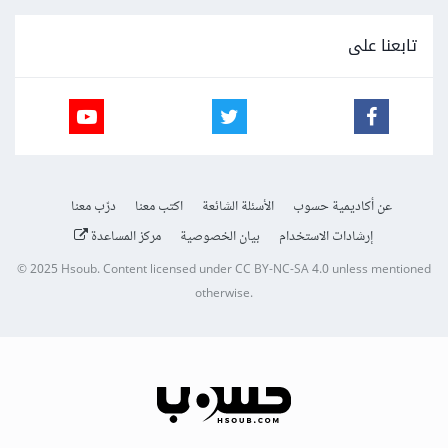
تابعنا على
عن أكاديمية حسوب
الأسئلة الشائعة
اكتب معنا
درّب معنا
إرشادات الاستخدام
بيان الخصوصية
مركز المساعدة
© 2025
Hsoub
.
Content licensed under
CC BY-NC-SA 4.0
unless mentioned
otherwise.