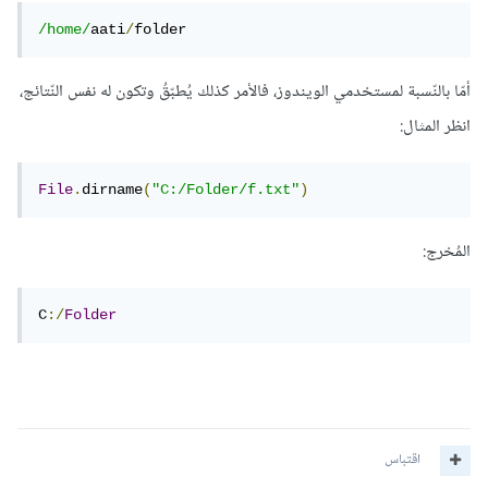
/home/
aati
/
folder
أمّا بالنّسبة لمستخدمي الويندوز، فالأمر كذلك يُطبّقُ وتكون له نفس النّتائج،
انظر المثال:
File
.
dirname
(
"C:/Folder/f.txt"
)
المُخرج:
C
:/
Folder
اقتباس