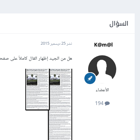
السؤال
K@m@l
نشر
25 ديسمبر 2015
هل من الجيد إظهار القال كاملاً على ص
الأعضاء
194