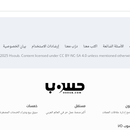
الأسئلة الشائعة
اكتب معنا
درّب معنا
إرشادات الاستخدام
بيان الخصوصية
 2025
Hsoub
.
Content licensed under
CC BY-NC-SA 4.0
unless mentioned otherwi