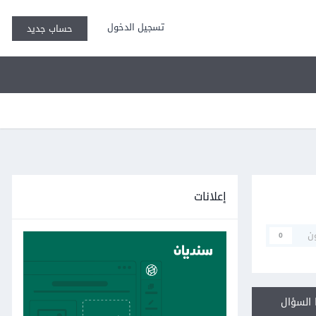
تسجيل الدخول
حساب جديد
إعلانات
ن
0
السؤال