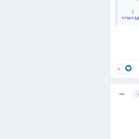
       
}
</scrip
1
ب