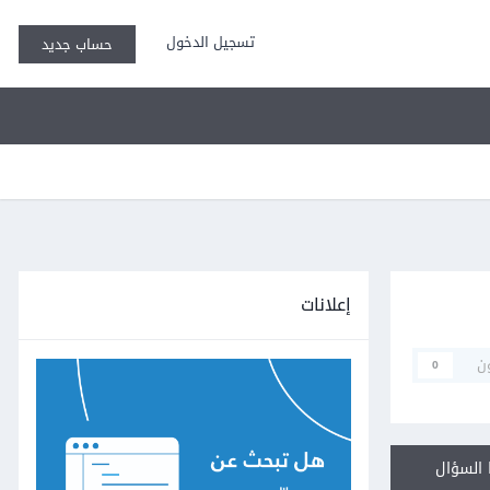
تسجيل الدخول
حساب جديد
إعلانات
ن
0
السؤال