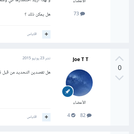
و لهذا اريد اختصارها في وس
الأعضاء
73
هل يمكن ذلك ؟
اقتباس
Joe T T
نشر
23 يونيو 2015
0
هل تقصدين التحديد من قبل css أم التسمية في html ؟
الأعضاء
4
82
اقتباس