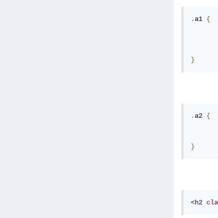
.
a1 
{
}
.
a2 
{
}
<h2
cla