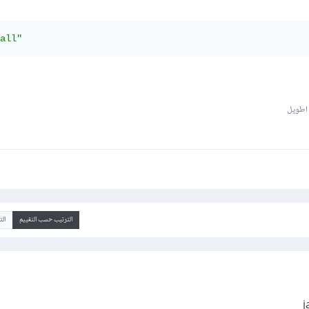
all"
 اطويل
الترتيب حسب التقييم
ال