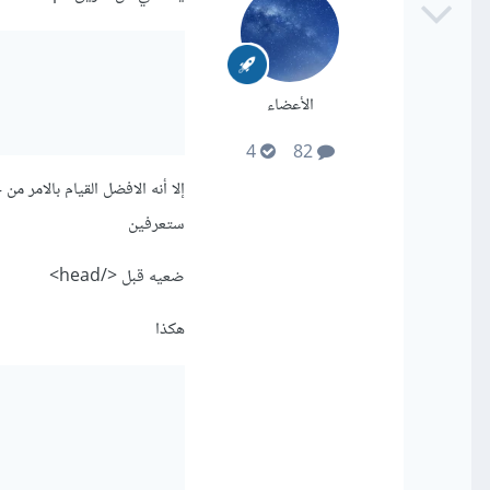
الأعضاء
4
82
ستعرفين
ضعيه قبل </head>
هكذا