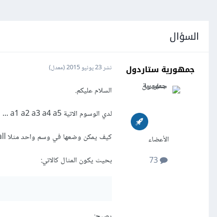
السؤال
جمهورية ستاردول
نشر
23 يونيو 2015
(معدل)
السلام عليكم.
لدي الوسوم الاتية a1 a2 a3 a4 a5 ...
كيف يمكن وضعها في وسم واحد مثلا all؟
الأعضاء
بحيث يكون المثال كالاتي:
73
يصبح: