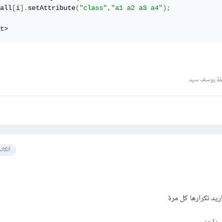
all
[
i
].
setAttribute
(
"class"
,
"a1 a2 a3 a4"
);
t>
ة يوسف سيد
الكات
اريد تكرارها كل مرة