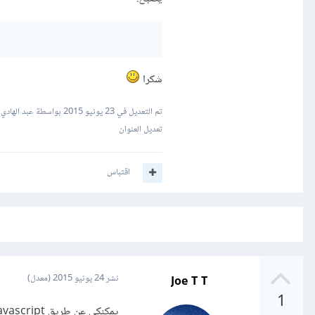
شكرا
تم التعديل في
23 يونيو 2015
بواسطة عبد الهادي
تعديل العنوان
اقتباس
Joe T T
نشر
24 يونيو 2015
(معدل)
1
يمكنكي عن طريق javascript