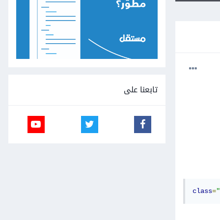
تابعنا على
class
=
"