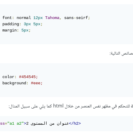
	font
:
 normal 
12px
Tahoma
,
 sans
-
seirf
;
	padding
:
3px
5px
;
	margin
:
5px
;
	color
:
#454545;
	background
:
#eee; 
</h2>
عنوان من المستوى 2
>
"a1 a2"
=
ss