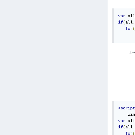
var
 all
if
(
all
.
for
(
       
لميها
<script
    win
var
 all
if
(
all
.
for
(