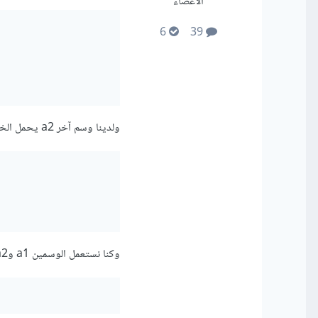
الأعضاء
6
39
ولدينا وسم آخر a2 يحمل الخصائص التالية:
وكنا نستعمل الوسمين a1 وa2 للتحكم في مظهر نفس العنصر من خلال html كما يلي على سبيل المثال: