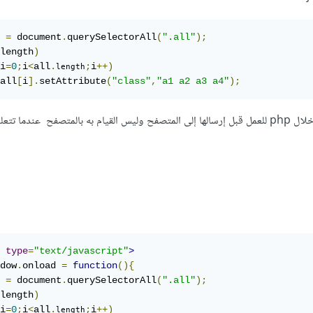
 
=
 document
.
querySelectorAll
(
".all"
);
length
)
i
=
0
;
i
<
all
.
;
i
++)
length
all
[
i
].
setAttribute
(
"class"
,
"a1 a2 a3 a4"
);
إلا أنه الافضل القيام بالامر من خلال php للعمل قبل إرسالها إلى المتصفح وليس القيام به بالمتصفح عندما تتع
type
=
"text/javascript"
>
dow
.
onload 
=
function
(){
 
=
 document
.
querySelectorAll
(
".all"
);
length
)
i
=
0
;
i
<
all
.
;
i
++)
length