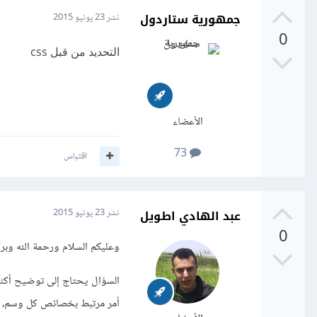
جمهورية ستاردول
نشر
23 يونيو 2015
0
التحديد من قبل css
الأعضاء
73
اقتباس
عبد الهادي اطويل
نشر
23 يونيو 2015
0
وعليكم السلام ورحمة الله وبرك
السؤال يحتاج إلى توضيح أكث
أمر مرتبط بخصائص كل وسم، وأين يستع