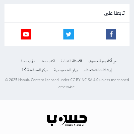
تابعنا على
عن أكاديمية حسوب
الأسئلة الشائعة
اكتب معنا
درّب معنا
إرشادات الاستخدام
بيان الخصوصية
مركز المساعدة
© 2025
Hsoub
.
Content licensed under
CC BY-NC-SA 4.0
unless mentioned
otherwise.