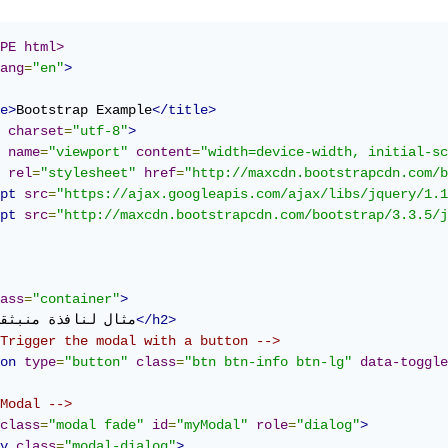
PE html>
ang
=
"en"
>
e>
Bootstrap Example
</title>
charset
=
"utf-8"
>
name
=
"viewport"
content
=
"width=device-width, initial-sc
rel
=
"stylesheet"
href
=
"
http://maxcdn.bootstrapcdn.com/b
pt
src
=
"
https://ajax.googleapis.com/ajax/libs/jquery/1.1
pt
src
=
"
http://maxcdn.bootstrapcdn.com/bootstrap/3.3.5/j
ass
=
"container"
>
</h2>
مثال لنافذة منبثق
Trigger the modal with a button -->
on
type
=
"button"
class
=
"btn btn-info btn-lg"
data-toggle
Modal -->
class
=
"modal fade"
id
=
"myModal"
role
=
"dialog"
>
v
class
=
"modal-dialog"
>