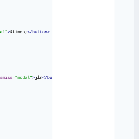
al"
>
&times;
</button>
</button>
غلق
>
"modal"
=
smiss