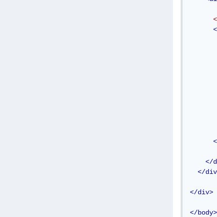
<
<
<
</d
</div
</div>
</body>