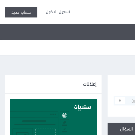
تسجيل الدخول
حساب جديد
إعلانات
ن
0
السؤال