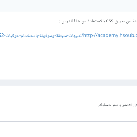
ستفادة من هذا الدرس :
يهات-منبثقة-وموقوتة-باستخدام-حركيات-css-r152/
آن
لتنشر باسم حسابك.