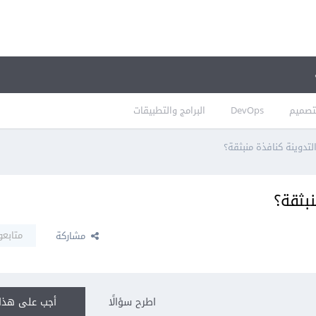
تصميم
DevOps
البرامج والتطبيقات
تدوينة كنافذة منبثقة؟
بثقة؟
متابعو
مشاركة
اطرح سؤالًا
أجب على هذا 