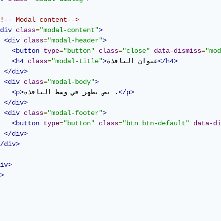
!-- Modal content-->
div
class
=
"modal-content"
>
<div
class
=
"modal-header"
>
<button
type
=
"button"
class
=
"close"
data-dismiss
=
"mod
</h4>
عنوان النافذة
>
"modal-title"
=
class
<h4
</div>
<div
class
=
"modal-body"
>
</p>
نص يظهر في وسط النافذة .
<p>
</div>
<div
class
=
"modal-footer"
>
<button
type
=
"button"
class
=
"btn btn-default"
data-di
</div>
/div>
iv>
>