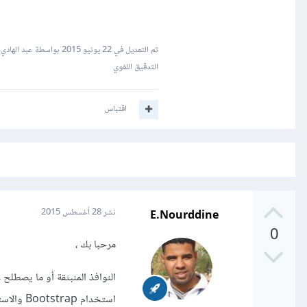
تم التعديل في
22 يونيو 2015
بواسطة عبد الهادي
التدقيق اللغوي
اقتباس
E.Nourddine
نشر
28 أغسطس 2015
0
مرحبا بك ،
استخدام Bootstrap والاستفادة من مزاياه والتي من بينها النافذة المنبثقة ، حيث يكفي كتابة الكود التالي :