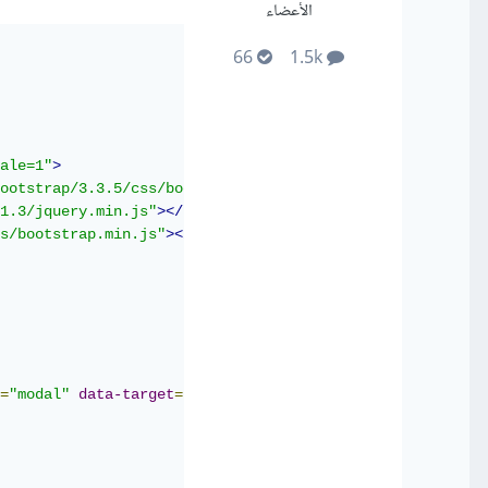
الأعضاء
66
1.5k
ale=1"
>
ootstrap/3.3.5/css/bootstrap.min.css"
>
1.3/jquery.min.js"
></script>
s/bootstrap.min.js"
></script>
</button>
 افتح النافذة
>
"#myModal"
=
data-target
"modal"
=