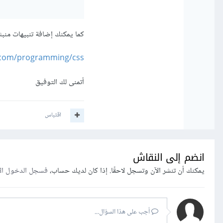
كما يمكنك إضافة تنبيهات منبثقة عن طريق css بالا
http://academy.hsoub.com/programming/css/تنب
أتمنى لك التوفيق
اقتباس
انضم إلى النقاش
يمكنك أن تنشر الآن وتسجل لاحقًا. إذا كان لديك حساب،
فسجل الدخول ال
أجب على هذا السؤال...