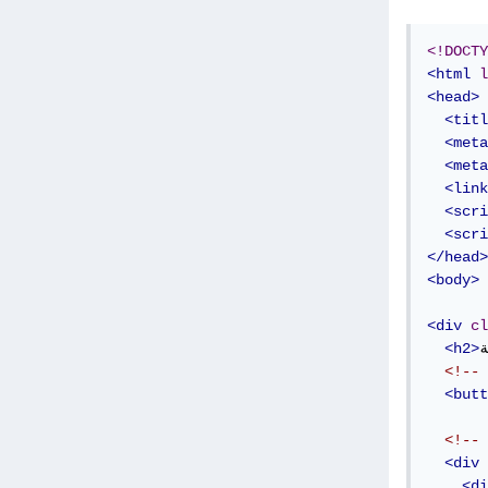
<!DOCTY
<html
l
<head>
<titl
<meta
<meta
<link
<scri
<scri
</head>
<body>
<div
cl
ة
<h2>
<!-- 
<butt
<!-- 
<div
<di