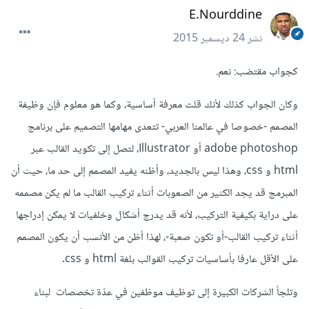
E.Nourddine
نشر
24 ديسمبر 2015
كجواب مقتضب: نعم.
وكان الجواب كذلك لأنك قلت معرفة أساسية، وكما هو معلوم فإن وظيفة
المصمم -خصوصا في عالمنا العربي- تتعدى مهامها التصميم على برنامج
adobe photoshop أو Illustrator، لتصل إلى تكويد القالب عبر
html و css، وهذا ليس بالجديد، وأظنه يفيد المصمم إلى حد ما، حيث أن
المبرمج قد يجد الكثير من الصعوبات أثناء تركيب القالب ما لم يكن مصممه
على دراية بكيفية التركيب، لأنه قد يدرج أشكال وخلفيات لا يمكن إدراجها
أثناء تركيب القالب-أو تكون صعبة-، لهذا أظن من الأنسب أن يكون المصمم
على الأقل عارفا بأساسيات تركيب القوالب بلغة html و css.
وتلجأ الشركات الكبيرة إلى توظيف موظفين في عدّة تخصصات لبناء