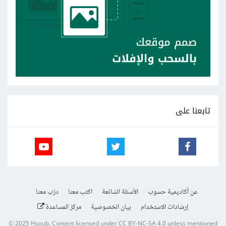
تابعنا على
عن أكاديمية حسوب
الأسئلة الشائعة
اكتب معنا
درّب معنا
إرشادات الاستخدام
بيان الخصوصية
مركز المساعدة
© 2025
Hsoub
.
Content licensed under
CC BY-NC-SA 4.0
unless mentioned