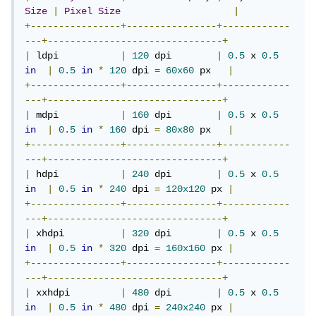
Size
|
Pixel
Size
|
+----------------+----------------+------------
---+-------------------------------+
|
 ldpi           
|
120
 dpi        
|
0.5
 x 
0.5
in
|
0.5
in
*
120
 dpi 
=
60x60
 px   
|
+----------------+----------------+------------
---+-------------------------------+
|
 mdpi           
|
160
 dpi        
|
0.5
 x 
0.5
in
|
0.5
in
*
160
 dpi 
=
80x80
 px   
|
+----------------+----------------+------------
---+-------------------------------+
|
 hdpi           
|
240
 dpi        
|
0.5
 x 
0.5
in
|
0.5
in
*
240
 dpi 
=
120x120
 px 
|
+----------------+----------------+------------
---+-------------------------------+
|
 xhdpi          
|
320
 dpi        
|
0.5
 x 
0.5
in
|
0.5
in
*
320
 dpi 
=
160x160
 px 
|
+----------------+----------------+------------
---+-------------------------------+
|
 xxhdpi         
|
480
 dpi        
|
0.5
 x 
0.5
in
|
0.5
in
*
480
 dpi 
=
240x240
 px 
|