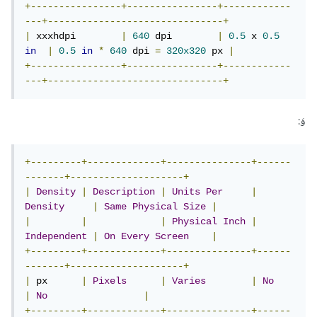
+----------------+----------------+------------
---+-------------------------------+
|
 xxxhdpi        
|
640
 dpi        
|
0.5
 x 
0.5
in
|
0.5
in
*
640
 dpi 
=
320x320
 px 
|
+----------------+----------------+------------
---+-------------------------------+
وَ:
+---------+-------------+---------------+------
-------+--------------------+
|
Density
|
Description
|
Units
Per
|
Density
|
Same
Physical
Size
|
|
|
|
Physical
Inch
|
Independent
|
On
Every
Screen
|
+---------+-------------+---------------+------
-------+--------------------+
|
 px      
|
Pixels
|
Varies
|
No
|
No
|
+---------+-------------+---------------+------