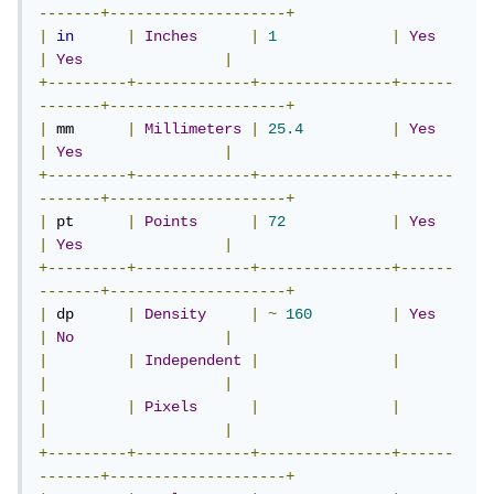
-------+--------------------+
|
in
|
Inches
|
1
|
Yes
|
Yes
|
+---------+-------------+---------------+------
-------+--------------------+
|
 mm      
|
Millimeters
|
25.4
|
Yes
|
Yes
|
+---------+-------------+---------------+------
-------+--------------------+
|
 pt      
|
Points
|
72
|
Yes
|
Yes
|
+---------+-------------+---------------+------
-------+--------------------+
|
 dp      
|
Density
|
~
160
|
Yes
|
No
|
|
|
Independent
|
|
|
|
|
|
Pixels
|
|
|
|
+---------+-------------+---------------+------
-------+--------------------+