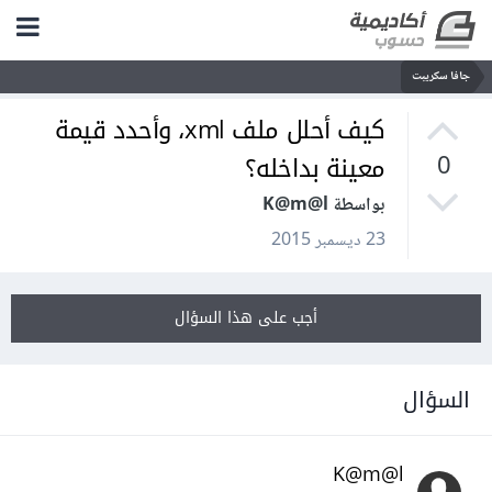
جافا سكريبت
كيف أحلل ملف xml، وأحدد قيمة
معينة بداخله؟
0
بواسطة K@m@l
23 ديسمبر 2015
أجب على هذا السؤال
السؤال
K@m@l