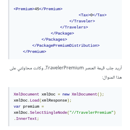
<Premium>
45
</Premium>
<Tax>
0
</Tax>
</Traveler>
</Travelers>
</Package>
</Packages>
</PackagePremiumDistribution>
</Premium>
أريد جلب قيمة العنصر
TravelerPremium، وكانت محاولتي على
هذا المنوال:
XmlDocument
 xmlDoc 
=
new
XmlDocument
();
xmlDoc
.
Load
(
xmlResponse
);
var
 premium 
=
xmlDoc
.
SelectSingleNode
(
"//TravelerPremium"
)
.
InnerText
;