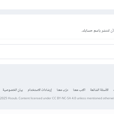
آن
لتنشر باسم حسابك.
الأسئلة الشائعة
اكتب معنا
درّب معنا
إرشادات الاستخدام
بيان الخصوصية
 2025
Hsoub
.
Content licensed under
CC BY-NC-SA 4.0
unless mentioned otherwi