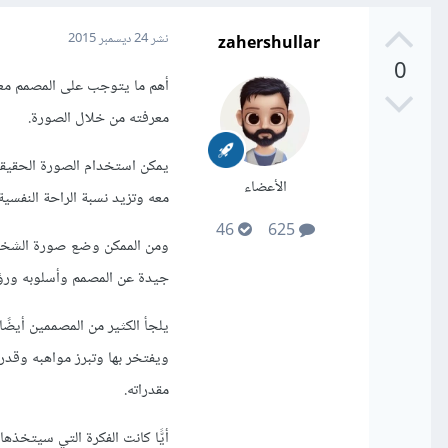
zahershullar
نشر
24 ديسمبر 2015
0
أهم ما يتوجب على المصمم معر
معرفته من خلال الصورة.
يمكن استخدام الصورة الحقي
الأعضاء
معه وتزيد نسبة الراحة النفسية
46
625
ومن الممكن وضع صورة الشخص ب
جيدة عن المصمم وأسلوبه ورؤ
يلجأ الكثير من المصممين أيضًا
ويفتخر بها وتبرز مواهبه وقدر
مقدراته.
أيًّا كانت الفكرة التي سيتخذه