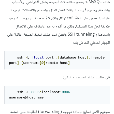
خادم MySQL لا يسمح بالاتصالات البعيدة بشكل افتراضي، ولأسباب
واضحة، وجميع قواعد البيانات تفعل المثل، ولسماح بالاتصالات البعيدة
عليك بالتعديل على الملفّ my.cnf، ولكن لا يُنصح بذلك، يوجد أكثر من
طريقة لحل هذا المشكلة، ولكن ما أقوم به هو الالتفاف على الاتصال
باستخدام SSH tunneling ولعمل ذلك عليك تنفيذ الصيغة التّالية على
الجهاز المحلي الخاصّ بك:
    ssh 
-
L 
[
local
 port
]:[
database host
]:[
remote 
port
]
[
username
]@[
remote host
]
في حالتك عليك استخدام التالي:
    ssh 
-
L 
3306
:
localhost
:
3306
username@hostname
سيقوم الأمر السابق بإعادة توجيه (forwarding) الطلبات على المنفذ