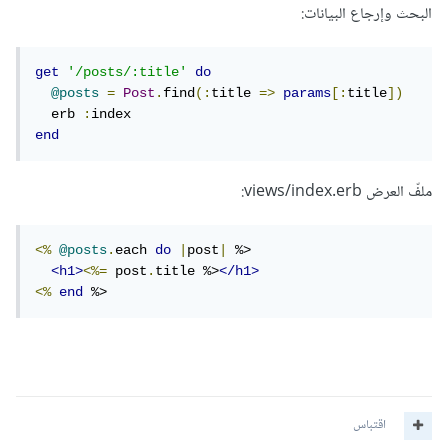
البحث وإرجاع البيانات:
get
'/posts/:title'
do
@posts
=
Post
.
find
(:
title 
=>
params
[:
title
])
  erb 
:
end
ملفّ العرض views/index.erb:
<%
@posts
.
each 
do
|
post
|
 %>

<h1>
<%=
 post
.
title %>
</h1>
<%
end
 %>
اقتباس