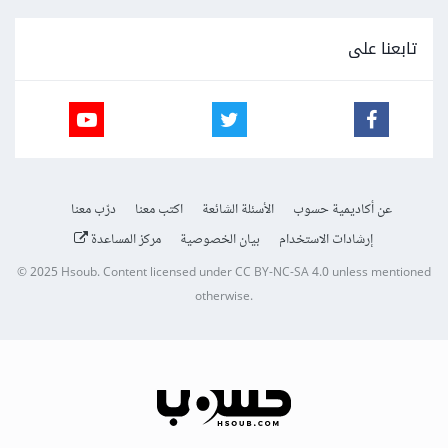
تابعنا على
عن أكاديمية حسوب
الأسئلة الشائعة
اكتب معنا
درّب معنا
إرشادات الاستخدام
بيان الخصوصية
مركز المساعدة
© 2025
Hsoub
.
Content licensed under
CC BY-NC-SA 4.0
unless mentioned
otherwise.