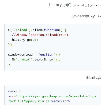
ستحتاج إلى استعمال (history.go(0.
هذا كود Javascript:
$
(
'.reload'
).
click
(
function
()
{
//window.location.reload(true);
  history
.
go
(
0
);
});
window
.
onload 
=
function
()
{
  $
(
'.radio'
).
text
(
$
.
now
());
};
كود html:
<script
src
=
"
https://ajax.googleapis.com/ajax/libs/jque
ry/2.1.1/jquery.min.js"
></script>