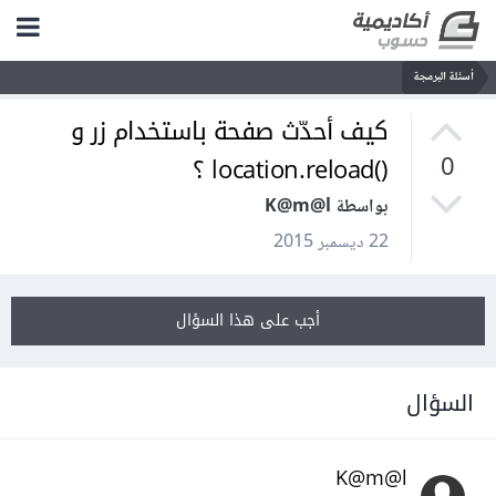
أسئلة البرمجة
كيف أحدّث صفحة باستخدام زر و
()location.reload ؟
0
بواسطة K@m@l
22 ديسمبر 2015
أجب على هذا السؤال
السؤال
K@m@l