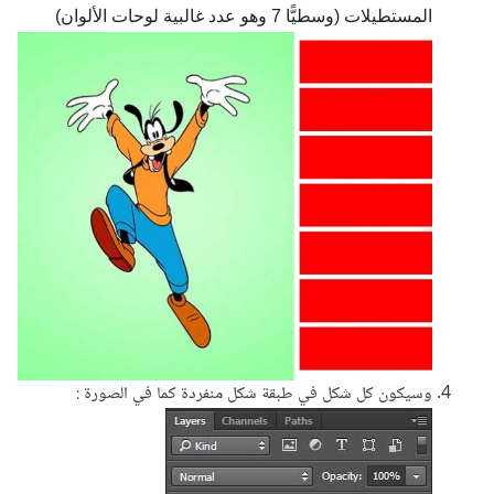
المستطيلات (وسطيًّا 7 وهو عدد غالبية لوحات الألوان)
وسيكون كل شكل في طبقة شكل منفردة كما في الصورة :