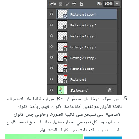
انقري نقرًا مزدوجًا على مُصغّر كل شكل من لوحة الطبقات لتفتح لكِ
نافذة الألوان مع تفعيل أداة ماصة الألوان، قومي بأخذ الألوان
الأساسية التي تسيطر على غالبية الصورة، وحاولي جعل الألوان
المتشابهة وبشكل تدريجي بجوار بعضها، وذلك لتناسق لوحة الألوان
وإبراز التقارب والاختلاف بين الألوان المتشابهة.