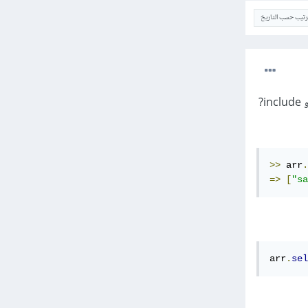
ترتيب حسب التاريخ
يمكنك البحث داخل المصفوفات بطرق كثيرة في لغة روبي، فيمكنك على سبيل المثال استخدام توابع select و include?
>>
 arr
.
=>
[
"sa
arr
.
sel