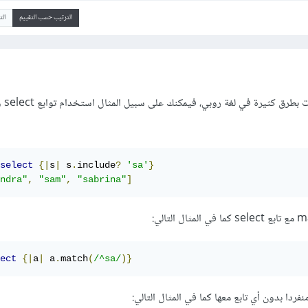
الترتيب حسب التقييم
ال
select
{|
s
|
 s
.
include
?
'sa'
}
ndra"
,
"sam"
,
"sabrina"
]
ect
{|
a
|
 a
.
match
(
/^sa/
)}