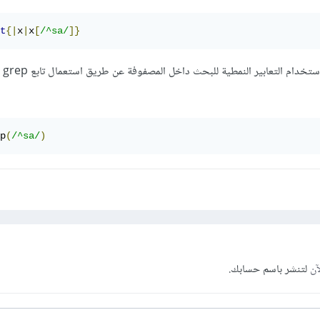
t
{|
x
|
x
[
/^sa/
]}
من الح
p
(
/^sa/
)
آن
لتنشر باسم حسابك.