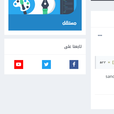
تابعنا على
arr 
=
[
دما أريد البحث عن "sa” فتظهر لي مصفوفة تحتوي على ['sandra',