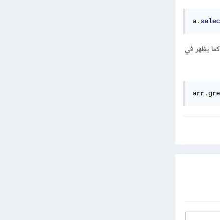
a
.
selec
لول المنصوح بها أيضا استخدام التعابير النمطية للبحث داخل المصفوفة عن طريق استعمال تابع grep كما يظهر في
arr
.
gre