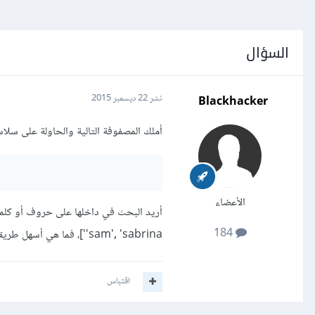
السؤال
Blackhacker
نشر
22 ديسمبر 2015
أملك المصفوفة التالية والحاولة على سلا
الأعضاء
184
'sam', 'sabrina']، فما هي أسهل طريقة لفعل ذلك في روبي؟
اقتباس