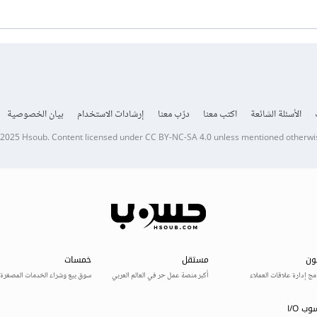
الأسئلة الشائعة
اكتب معنا
درّب معنا
إرشادات الاستخدام
بيان الخصوصية
 2025
Hsoub
.
Content licensed under
CC BY-NC-SA 4.0
unless mentioned otherwi