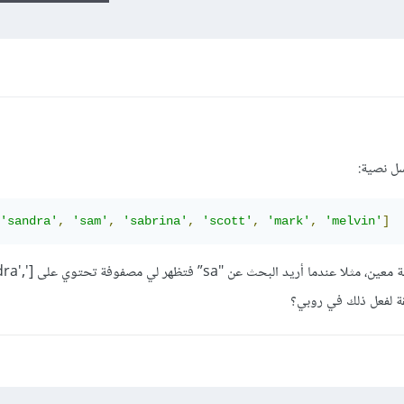
سل نصية:
'sandra'
,
'sam'
,
'sabrina'
,
'scott'
,
'mark'
,
'melvin'
]
أريد البحث في داخلها على حروف أو كلمة معين، مثلا عن