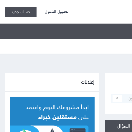
تسجيل الدخول
حساب جديد
إعلانات
ن
0
السؤال