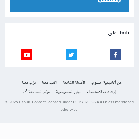
تابعنا على
عن أكاديمية حسوب
الأسئلة الشائعة
اكتب معنا
درّب معنا
إرشادات الاستخدام
بيان الخصوصية
مركز المساعدة
© 2025
Hsoub
.
Content licensed under
CC BY-NC-SA 4.0
unless mentioned
otherwise.