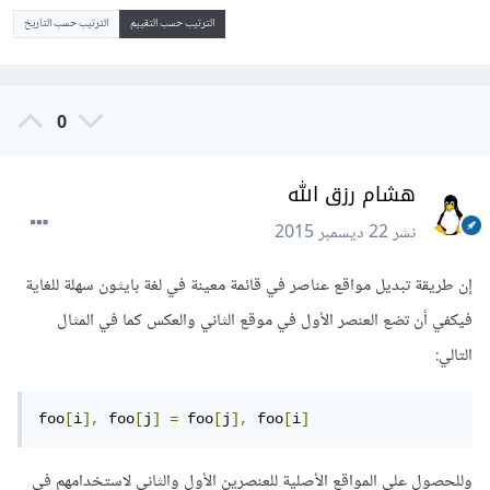
الترتيب حسب التقييم
الترتيب حسب التاريخ
0
هشام رزق الله
نشر
22 ديسمبر 2015
إن طريقة تبديل مواقع عناصر في قائمة معينة في لغة بايثون سهلة للغاية
فيكفي أن تضع العنصر الأول في موقع الثاني والعكس كما في المثال
التالي:
foo
[
i
],
 foo
[
j
]
=
 foo
[
j
],
 foo
[
i
]
وللحصول على المواقع الأصلية للعنصرين الأول والثاني لاستخدامهم في