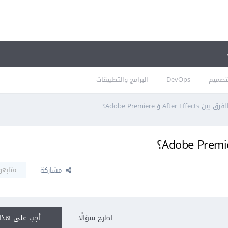
تصميم
DevOps
البرامج والتطبيقات
After Eff وَ Adobe Premiere؟
متابعو
مشاركة
اطرح سؤالًا
أجب على هذا 