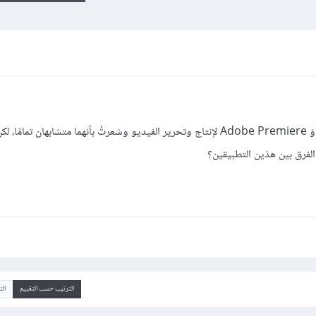
قرأت قليلًا عن برنامجي After Effects وَ Adobe Premiere لإنتاج وتحرير الفيديو وشعرتُ بأنهما متشابهان ت
الفرق بين هذين التطبيقين؟
الترتيب حسب التقييم
ال