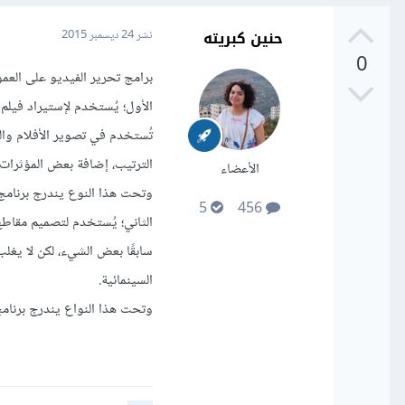
حنين كبريته
نشر
24 ديسمبر 2015
0
برامج تحرير الفيديو على العمو
الأول؛ يُستخدم لإستيراد فيلم 
تُستخدم في تصوير الأفلام والم
الترتيب، إضافة بعض المؤثرات 
الأعضاء
وتحت هذا النوع يندرج برنامج AdobePremiere
5
456
الثاني؛ يُستخدم لتصميم مقاطع
سابقًا بعض الشيء، لكن لا يغلب
السينمائية.
وتحت هذا النواع يندرج برنامج be After Effects