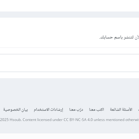
آن
لتنشر باسم حسابك.
الأسئلة الشائعة
اكتب معنا
درّب معنا
إرشادات الاستخدام
بيان الخصوصية
 2025
Hsoub
.
Content licensed under
CC BY-NC-SA 4.0
unless mentioned otherwi