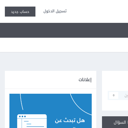
تسجيل الدخول
حساب جديد
إعلانات
ن
0
السؤال