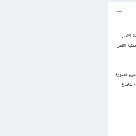
ة كالتي
عملية القص،
يديو مُصورة
ام للخدع