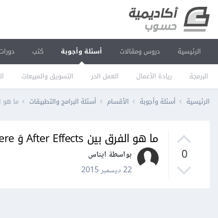
الرئيسية
دروس ومقالات
أسئلة وأجوبة
كتب
دورات
البرمجة
ريادة الأعمال
العمل الحر
التسويق والمبيعات
ال
الرئيسية
أسئلة وأجوبة
الأقسام
أسئلة البرامج والتطبيقات
ما هو الفرق بين ects
ما هو الفرق بين After Effects وَ Adobe Premiere؟
0
بواسطة ايناس
22 ديسمبر 2015