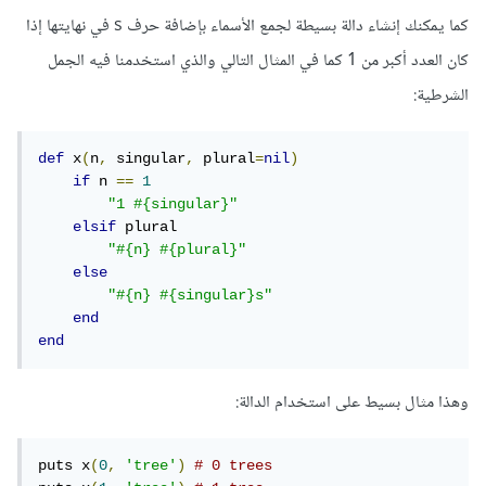
كما يمكنك إنشاء دالة بسيطة لجمع الأسماء بإضافة حرف s في نهايتها إذا
كان العدد أكبر من 1 كما في المثال التالي والذي استخدمنا فيه الجمل
الشرطية:
def
 x
(
n
,
 singular
,
 plural
=
nil
)
if
 n 
==
1
"1 #{singular}"
elsif
 plural

"#{n} #{plural}"
else
"#{n} #{singular}s"
end
end
وهذا مثال بسيط على استخدام الدالة:
puts x
(
0
,
'tree'
)
# 0 trees