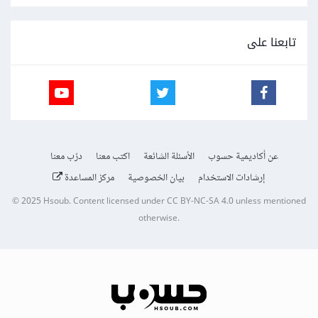
تابعنا على
عن أكاديمية حسوب
الأسئلة الشائعة
اكتب معنا
درّب معنا
إرشادات الاستخدام
بيان الخصوصية
مركز المساعدة
© 2025
Hsoub
.
Content licensed under
CC BY-NC-SA 4.0
unless mentioned
otherwise.