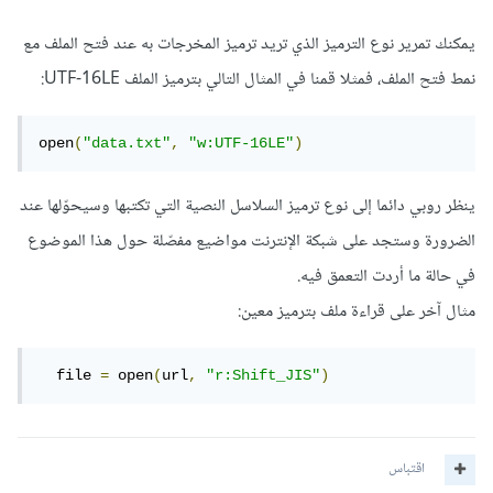
يمكنك تمرير نوع الترميز الذي تريد ترميز المخرجات به عند فتح الملف مع
نمط فتح الملف، فمثلا قمنا في المثال التالي بترميز الملف UTF-16LE:
open
(
"data.txt"
,
"w:UTF-16LE"
)
ينظر روبي دائما إلى نوع ترميز السلاسل النصية التي تكتبها وسيحوّلها عند
الضرورة وستجد على شبكة الإنترنت مواضيع مفصّلة حول هذا الموضوع
في حالة ما أردت التعمق فيه.
مثال آخر على قراءة ملف بترميز معين:
  file 
=
 open
(
url
,
"r:Shift_JIS"
)
اقتباس