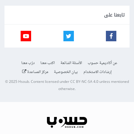
تابعنا على
عن أكاديمية حسوب
الأسئلة الشائعة
اكتب معنا
درّب معنا
إرشادات الاستخدام
بيان الخصوصية
مركز المساعدة
© 2025
Hsoub
.
Content licensed under
CC BY-NC-SA 4.0
unless mentioned
otherwise.