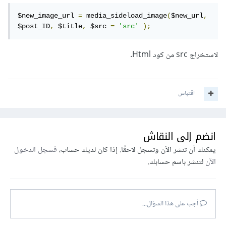
$new_image_url 
=
 media_sideload_image
(
$new_url
,
$post_ID
,
 $title
,
 $src 
=
'src'
);
لاستخراج src من كود Html.
اقتباس
انضم إلى النقاش
يمكنك أن تنشر الآن وتسجل لاحقًا. إذا كان لديك حساب،
فسجل الدخول
الآن
لتنشر باسم حسابك.
أجب على هذا السؤال...