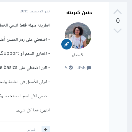
حنين كبريته
نشر
21 ديسمبر 2015
0
الطريقة سهلة فقط اتبعي الخطوا
- اضغطي على رمز المسنن أعلى 
- اختاري الدعم أو Support.
الأعضاء
- الآن اضغطي على Learning the basics.
5
456
- انزلي للأسفل في القائمة وابحثي  an Account
- ضعي الآن اسم المستخدم وكل
انتهى! هذا كل شيء.
اقتباس