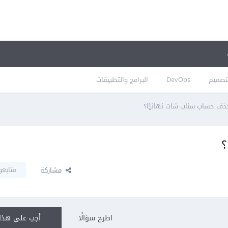
تصميم
DevOps
البرامج والتطبيقات
ذف حساب سناب شات نهائيًا؟
؟
متابعو
مشاركة
اطرح سؤالًا
أجب على هذا 