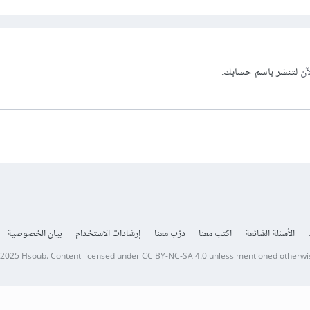
آن
لتنشر باسم حسابك.
الأسئلة الشائعة
اكتب معنا
درّب معنا
إرشادات الاستخدام
بيان الخصوصية
 2025
Hsoub
.
Content licensed under
CC BY-NC-SA 4.0
unless mentioned otherwi