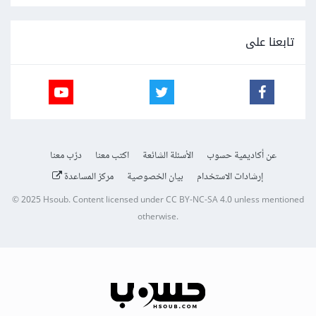
تابعنا على
عن أكاديمية حسوب
الأسئلة الشائعة
اكتب معنا
درّب معنا
إرشادات الاستخدام
بيان الخصوصية
مركز المساعدة
© 2025
Hsoub
.
Content licensed under
CC BY-NC-SA 4.0
unless mentioned
otherwise.