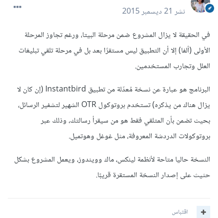
نشر
21 ديسمبر 2015
في الحقيقة لا يزال المشروع ضمن مرحلة البيتا، ورغم تجاوز المرحلة
الأولى (ألفا) إلا أن التطبيق ليس مستقرًا بعد بل في مرحلة تلقي تبليغات
العلل وتجارب المستخدمين.
البرنامج هو عبارة عن نسخة مُعدّلة من تطبيق Instantbird (إن كان لا
يزال هناك من يذكره) تستخدم بروتوكول OTR الشهير لتشفير الرسائل،
بحيث تضمن بأن المتلقي فقط هو من سيقرأ رسالتك، وذلك عبر
بروتوكولات الدردشة المعروفة، مثل غوغل وهوتميل.
النسخة حاليا متاحة لأنظمة لينكس، ماك وويندوز، ويعمل المشروع بشكل
حثيث على إصدار النسخة المستقرة قريبًا.
اقتباس