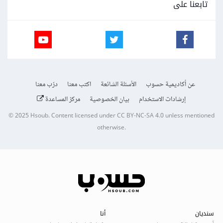
تابعنا على
عن أكاديمية حسوب
الأسئلة الشائعة
اكتب معنا
درّب معنا
إرشادات الاستخدام
بيان الخصوصية
مركز المساعدة
© 2025
Hsoub
.
Content licensed under
CC BY-NC-SA 4.0
unless mentioned
otherwise.