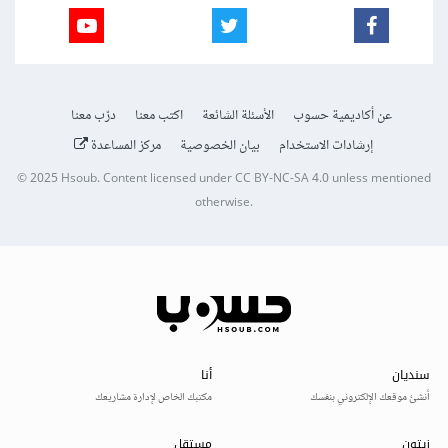
عن أكاديمية حسوب
الأسئلة الشائعة
اكتب معنا
درّب معنا
إرشادات الاستخدام
بيان الخصوصية
مركز المساعدة
© 2025
Hsoub
.
Content licensed under
CC BY-NC-SA 4.0
unless mentioned
otherwise.