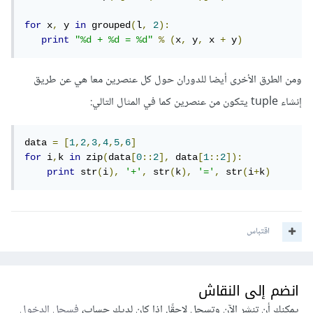
for
 x
,
 y 
in
 grouped
(
l
,
2
):
print
"%d + %d = %d"
%
(
x
,
 y
,
 x 
+
 y
)
ومن الطرق الأخرى أيضا للدوران حول كل عنصرين معا هي عن طريق
إنشاء tuple يتكون من عنصرين كما في المثال التالي:
data 
=
[
1
,
2
,
3
,
4
,
5
,
6
]
for
 i
,
k 
in
 zip
(
data
[
0
::
2
],
 data
[
1
::
2
]):
print
 str
(
i
),
'+'
,
 str
(
k
),
'='
,
 str
(
i
+
k
)
اقتباس
انضم إلى النقاش
يمكنك أن تنشر الآن وتسجل لاحقًا. إذا كان لديك حساب،
فسجل الدخول