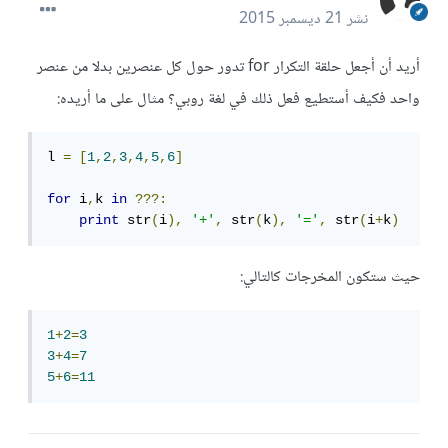
نشر
21 ديسمبر 2015
أريد أن أجعل حلقة التكرار for تدور حول كل عنصرين بدلا من عنصر
واحد فكيف أستطيع فعل ذلك في لغة روبي؟ مثال على ما أريده:
l 
=
[
1
,
2
,
3
,
4
,
5
,
6
]
for
 i
,
k 
in
???:
print
 str
(
i
),
'+'
,
 str
(
k
),
'='
,
 str
(
i
+
k
)
حيث ستكون المخرجات كالتالي:
1
+
2
=
3
3
+
4
=
7
5
+
6
=
11