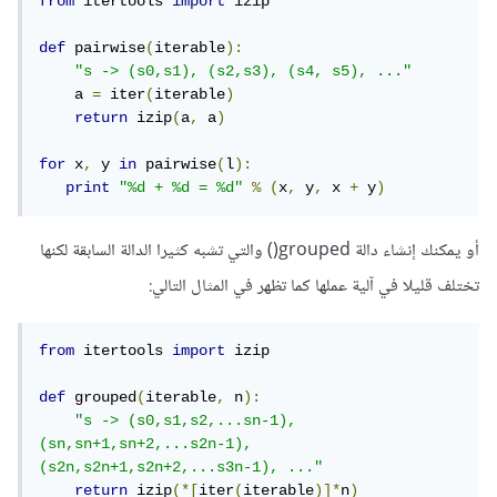
from
 itertools 
import
 izip

def
 pairwise
(
iterable
):
"s -> (s0,s1), (s2,s3), (s4, s5), ..."
    a 
=
 iter
(
iterable
)
return
 izip
(
a
,
 a
)
for
 x
,
 y 
in
 pairwise
(
l
):
print
"%d + %d = %d"
%
(
x
,
 y
,
 x 
+
 y
)
أو يمكنك إنشاء دالة grouped() والتي تشبه كثيرا الدالة السابقة لكنها
تختلف قليلا في آلية عملها كما تظهر في المثال التالي:
from
 itertools 
import
 izip

def
 grouped
(
iterable
,
 n
):
"s -> (s0,s1,s2,...sn-1), 
(sn,sn+1,sn+2,...s2n-1), 
(s2n,s2n+1,s2n+2,...s3n-1), ..."
return
 izip
(*[
iter
(
iterable
)]*
n
)