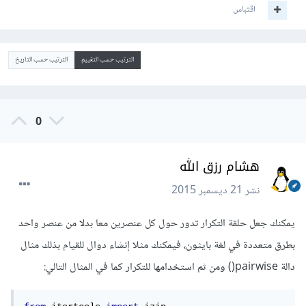
اقتباس
الترتيب حسب التقييم
الترتيب حسب التاريخ
0
هشام رزق الله
نشر
21 ديسمبر 2015
يمكنك جعل حلقة التكرار تدور حول كل عنصرين معا بدلا من عنصر واحد
بطرق متعددة في لغة بايثون، فيمكنك مثلا إنشاء دوال للقيام بذلك مثال
دالة pairwise() ومن ثم استخدامها للتكرار كما في المثال التالي: