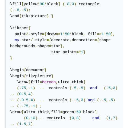
\fill
[
yellow
!
90
!
black
]
(.
8
,
0
)
 rectangle 
(-.
8
,-
5
);
\end
{
tikzpicture
}
}
\tikzset
{
  paint
/.
style
={
draw
=#
1
!
50
!
black
,
 fill
=#
1
!
50
},
my
 star
/.
style
={
decorate
,
decoration
={
shape 
backgrounds
,
shape
=
star
},
                  star points
=#
1
}
}
\begin
{
document
}
\begin
{
tikzpicture
}
   \draw
[
fill
=
Maroon
,
ultra thick
]
(.
75
,-
1
)
..
  controls 
(.
5
,.
5
)
and
(.
5
,
3
)
..
(
0.5
,
4
)
--
(-
0.5
,
4
)
..
  controls 
(-.
5
,
3
)
and
(-.
5
,.
5
)
..
(-.
75
,-
1
)
;
\draw
[
ultra thick
,
fill
=
green
!
50
!
black
]
(
0
,
10
)
..
 controls  
(
0
,
8
)
and
(
1
,
7
)
..
(
1.5
,
7
)