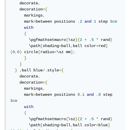
    decorate
,
    decoration
={
      markings
,
      mark
=
between positions 
.
2
and
1
 step 
3cm
with
{
        \pgfmathsetmacro
{
\sz
}{
2
+
.
5
*
 rand
}
        \path
[
shading
=
ball
,
ball color
=
red
]
(
0
,
0
)
 circle
[
radius
=
\sz mm
];
}
}
}
,
ball blue
/.
style
={
    decorate
,
    decoration
={
      markings
,
      mark
=
between positions 
0.1
and
.
9
 step 
3cm
with
{
        \pgfmathsetmacro
{
\sz
}{
2
+
.
5
*
 rand
}
        \path
[
shading
=
ball
,
ball color
=
blue
]