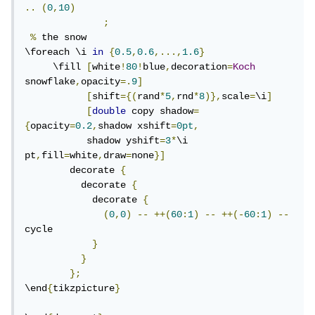
..
(
0
,
10
)
;
%
 the snow

\foreach \i 
in
{
0.5
,
0.6
,...,
1.6
}
     \fill 
[
white
!
80
!
blue
,
decoration
=
Koch
snowflake
,
opacity
=.
9
]
[
shift
={(
rand
*
5
,
rnd
*
8
)},
scale
=
\i
]
[
double
 copy shadow
=
{
opacity
=
0.2
,
shadow xshift
=
0pt
,
           shadow yshift
=
3
*
\i 
pt
,
fill
=
white
,
draw
=
none
}]
        decorate 
{
          decorate 
{
            decorate 
{
(
0
,
0
)
--
++(
60
:
1
)
--
++(-
60
:
1
)
--
cycle

}
}
};
\end
{
tikzpicture
}