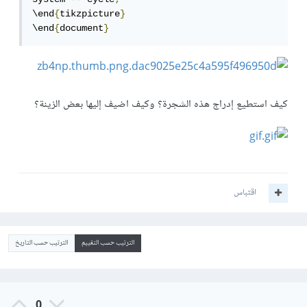
\end
{
tikzpicture
}
\end
{
document
}
كيف استطيع إدراج هذه الشجرة؟ وكيف اضيف إليها بعض الزينة؟
اقتباس
الترتيب حسب التقييم
الترتيب حسب التاريخ
0