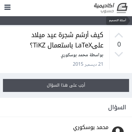
أسئلة التصميم
كيف أرسًم شجرة عيد ميلاد
علىLaTeX باستعمال TiKZ؟
0
بواسطة محمد بوسكوري
21 ديسمبر 2015
أجب على هذا السؤال
السؤال
محمد بوسكوري