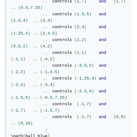
..
  controls 
(
1
,
7
)
and
(
1
,
7
)
..
(
0.5
,
7.25
)
..
  controls 
(
1.5
,
5
)
and
(
2.5
,
4
)
..
(
3
,
4
)
..
  controls 
(
2
,
4
)
and
(
1.25
,
4
)
..
(
1
,
4.5
)
..
  controls 
(
2
,
2
)
and
(
3.5
,
2
)
..
(
4
,
2
)
..
  controls 
(
1
,
1
)
and
(-
1
,
1
)
..
(-
4
,
2
)
..
  controls 
(-
3.5
,
2
)
and
(-
2
,
2
)
..
(-
1
,
4.5
)
..
  controls 
(-
1.25
,
4
)
and
(-
2
,
4
)
..
(-
3
,
4
)
..
  controls 
(-
2.5
,
4
)
and
(-
1.5
,
5
)
..
(-
0.5
,
7.25
)
..
  controls  
(-
1
,
7
)
and
(-
1
,
7
)
..
(-
1.5
,
7
)
..
  controls  
(-
1
,
7
)
and
(
0
,
8
)
..
(
0
,
10
)
;
\path
[
ball blue
]