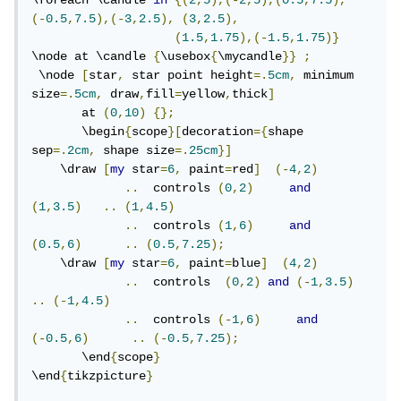
\foreach \candle 
in
{(
2
,
5
),(-
2
,
5
),(
0.5
,
7.5
),
(-
0.5
,
7.5
),(-
3
,
2.5
),
(
3
,
2.5
),
(
1.5
,
1.75
),(-
1.5
,
1.75
)}
\node at \candle 
{
\usebox
{
\mycandle
}}
;
 \node 
[
star
,
 star point height
=.
5cm
,
 minimum 
size
=.
5cm
,
 draw
,
fill
=
yellow
,
thick
]
       at 
(
0
,
10
)
{};
       \begin
{
scope
}[
decoration
={
shape 
sep
=.
2cm
,
 shape size
=.
25cm
}]
    \draw 
[
my
 star
=
6
,
 paint
=
red
]
(-
4
,
2
)
..
  controls 
(
0
,
2
)
and
(
1
,
3.5
)
..
(
1
,
4.5
)
..
  controls 
(
1
,
6
)
and
(
0.5
,
6
)
..
(
0.5
,
7.25
);
    \draw 
[
my
 star
=
6
,
 paint
=
blue
]
(
4
,
2
)
..
  controls  
(
0
,
2
)
and
(-
1
,
3.5
)
..
(-
1
,
4.5
)
..
  controls 
(-
1
,
6
)
and
(-
0.5
,
6
)
..
(-
0.5
,
7.25
);
       \end
{
scope
}
\end
{
tikzpicture
}