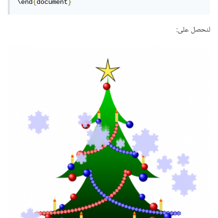
\end
{
document
}
لنحصل على: