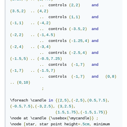
..
  controls 
(
2
,
2
)
and
(
3.5
,
2
)
..
(
4
,
2
)
..
  controls 
(
1
,
1
)
and
(-
1
,
1
)
..
(-
4
,
2
)
..
  controls 
(-
3.5
,
2
)
and
(-
2
,
2
)
..
(-
1
,
4.5
)
..
  controls 
(-
1.25
,
4
)
and
(-
2
,
4
)
..
(-
3
,
4
)
..
  controls 
(-
2.5
,
4
)
and
(-
1.5
,
5
)
..
(-
0.5
,
7.25
)
..
  controls  
(-
1
,
7
)
and
(-
1
,
7
)
..
(-
1.5
,
7
)
..
  controls  
(-
1
,
7
)
and
(
0
,
8
)
..
(
0
,
10
)
;
\foreach \candle 
in
{(
2
,
5
),(-
2
,
5
),(
0.5
,
7.5
),
(-
0.5
,
7.5
),(-
3
,
2.5
),
(
3
,
2.5
),
(
1.5
,
1.75
),(-
1.5
,
1.75
)}
\node at \candle 
{
\usebox
{
\mycandle
}}
;
\node 
[
star
,
 star point height
=.
5cm
,
 minimum 