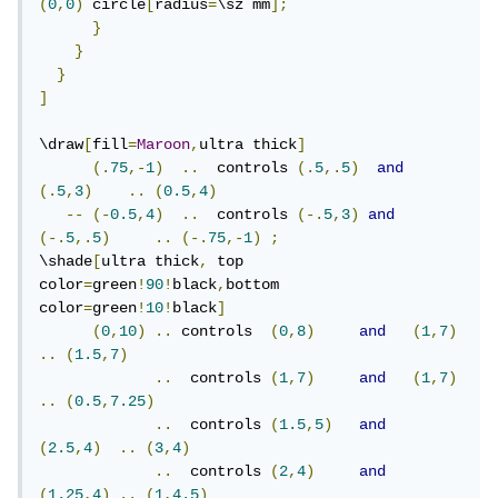
(
0
,
0
)
 circle
[
radius
=
\sz mm
];
}
}
}
]
\draw
[
fill
=
Maroon
,
ultra thick
]
(.
75
,-
1
)
..
  controls 
(.
5
,.
5
)
and
(.
5
,
3
)
..
(
0.5
,
4
)
--
(-
0.5
,
4
)
..
  controls 
(-.
5
,
3
)
and
(-.
5
,.
5
)
..
(-.
75
,-
1
)
;
\shade
[
ultra thick
,
 top 
color
=
green
!
90
!
black
,
bottom 
color
=
green
!
10
!
black
]
(
0
,
10
)
..
 controls  
(
0
,
8
)
and
(
1
,
7
)
..
(
1.5
,
7
)
..
  controls 
(
1
,
7
)
and
(
1
,
7
)
..
(
0.5
,
7.25
)
..
  controls 
(
1.5
,
5
)
and
(
2.5
,
4
)
..
(
3
,
4
)
..
  controls 
(
2
,
4
)
and
(
1.25
,
4
)
..
(
1
,
4.5
)