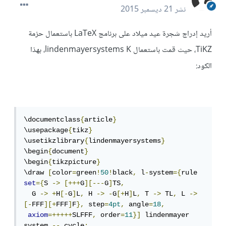
نشر
21 ديسمبر 2015
أريد إدراج شجرة عيد ميلاد على برنامج LaTeX باستعمال حزمة
TiKZ، حيث قمت باستعمال lindenmayersystems K، بهذا
الكود:
\documentclass
{
article
}
\usepackage
{
tikz
}
\usetikzlibrary
{
lindenmayersystems
}
\begin
{
document
}
\begin
{
tikzpicture
}
\draw 
[
color
=
green
!
50
!
black
,
 l
-
system
={
rule 
set
={
S 
->
[+++
G
][---
G
]
TS
,
  G 
->
+
H
[-
G
]
L
,
 H 
->
-
G
[+
H
]
L
,
 T 
->
 TL
,
 L 
->
[-
FFF
][+
FFF
]
F
},
 step
=
4pt
,
 angle
=
18
,
axiom
=+++++
SLFFF
,
 order
=
11
}]
 lindenmayer 
system 
--
 cycle
;