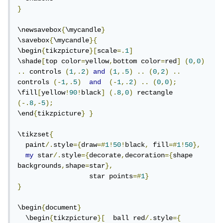
}
\newsavebox
{
\mycandle
}
\savebox
{
\mycandle
}{
\begin
{
tikzpicture
}[
scale
=.
1
]
\shade
[
top color
=
yellow
,
bottom color
=
red
]
(
0
,
0
)
..
 controls 
(
1
,.
2
)
and
(
1
,.
5
)
..
(
0
,
2
)
..
controls 
(-
1
,.
5
)
and
(-
1
,.
2
)
..
(
0
,
0
);
\fill
[
yellow
!
90
!
black
]
(.
8
,
0
)
 rectangle 
(-.
8
,-
5
);
\end
{
tikzpicture
}
}
\tikzset
{
  paint
/.
style
={
draw
=#
1
!
50
!
black
,
 fill
=#
1
!
50
},
my
 star
/.
style
={
decorate
,
decoration
={
shape 
backgrounds
,
shape
=
star
},
                  star points
=#
1
}
}
\begin
{
document
}
  \begin
{
tikzpicture
}[
  ball red
/.
style
={