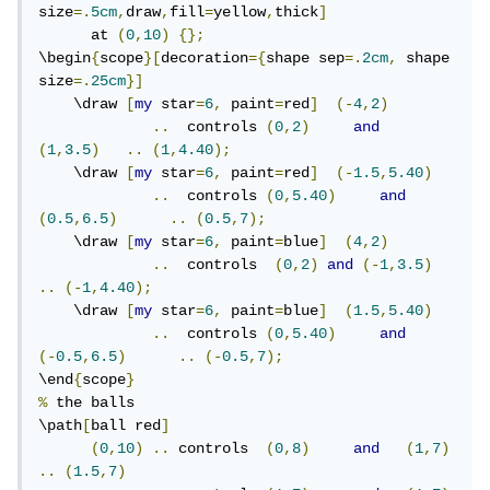
size
=.
5cm
,
draw
,
fill
=
yellow
,
thick
]
      at 
(
0
,
10
)
{};
\begin
{
scope
}[
decoration
={
shape sep
=.
2cm
,
 shape 
size
=.
25cm
}]
    \draw 
[
my
 star
=
6
,
 paint
=
red
]
(-
4
,
2
)
..
  controls 
(
0
,
2
)
and
(
1
,
3.5
)
..
(
1
,
4.40
);
    \draw 
[
my
 star
=
6
,
 paint
=
red
]
(-
1.5
,
5.40
)
..
  controls 
(
0
,
5.40
)
and
(
0.5
,
6.5
)
..
(
0.5
,
7
);
    \draw 
[
my
 star
=
6
,
 paint
=
blue
]
(
4
,
2
)
..
  controls  
(
0
,
2
)
and
(-
1
,
3.5
)
..
(-
1
,
4.40
);
    \draw 
[
my
 star
=
6
,
 paint
=
blue
]
(
1.5
,
5.40
)
..
  controls 
(
0
,
5.40
)
and
(-
0.5
,
6.5
)
..
(-
0.5
,
7
);
\end
{
scope
}
%
 the balls

\path
[
ball red
]
(
0
,
10
)
..
 controls  
(
0
,
8
)
and
(
1
,
7
)
..
(
1.5
,
7
)