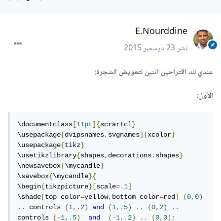
E.Nourddine
نشر
23 ديسمبر 2015
عندي لك اقتراحين اثنين لتعويض الشجرة:
الأول:
\documentclass
[
11pt
]{
scrartcl
}
\usepackage
[
dvipsnames
,
svgnames
]{
xcolor
}
\usepackage
{
tikz
}
\usetikzlibrary
{
shapes
,
decorations
.
shapes
}
\newsavebox
{
\mycandle
}
\savebox
{
\mycandle
}{
\begin
{
tikzpicture
}[
scale
=.
1
]
\shade
[
top color
=
yellow
,
bottom color
=
red
]
(
0
,
0
)
..
 controls 
(
1
,.
2
)
and
(
1
,.
5
)
..
(
0
,
2
)
..
controls 
(-
1
,.
5
)
and
(-
1
,.
2
)
..
(
0
,
0
);