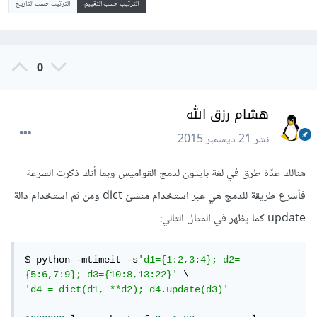
الترتيب حسب التقييم
الترتيب حسب التاريخ
0
هشام رزق الله
نشر
21 ديسمبر 2015
هنالك عدّة طرق في لغة بايثون لدمج القواميس وبما أنك ذكرت السرعة
فأسرع طريقة للدمج هي عبر استخدام منشئ dict ومن ثم استخدام دالة
update كما يظهر في المثال التالي:
$ python 
-
mtimeit 
-
s
'd1={1:2,3:4}; d2=
{5:6,7:9}; d3={10:8,13:22}'
'd4 = dict(d1, **d2); d4.update(d3)'