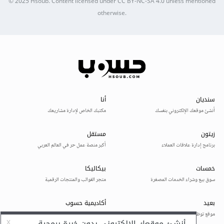
© 2025
Hsoub
.
Content licensed under
CC BY-NC-SA 4.0
unless mentioned
otherwise.