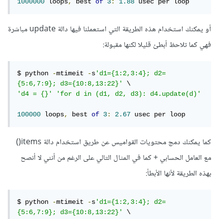
1000000
 loops
,
 best 
of
3
:
1.88
 usec per loop
أو يمكنك استخدام هذه الطريقة التي استعملنا فيها دالة update مباشرة
فهي كما تلاحظ أبطئ قليلا لكنها مقبولة:
$ python 
-
mtimeit 
-
s
'd1={1:2,3:4}; d2=
{5:6,7:9}; d3={10:8,13:22}'
'd4 = {}'
'for d in (d1, d2, d3): d4.update(d)'
100000
 loops
,
 best 
of
3
:
2.67
 usec per loop
كما يمكنك دمج محتويات القواميس عن طريق استخدام دالة items()
مع العامل الحسابي + كما في المثال التالي على الرغم من أنني لا أنصح
بهذه الطريقة لأنها الأبطأ:
$ python 
-
mtimeit 
-
s
'd1={1:2,3:4}; d2=
{5:6,7:9}; d3={10:8,13:22}'