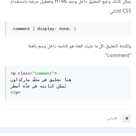
يُمكن كذلك وضع التّعليق داخل وسم HTML وتعطيل عرضه باستخدام
CSS كالتّالي:
.
comment 
{
 display
:
 none
;
}
ولكتابة التّعليق، كلّ ما عليك فعله هو كتابته داخل وسم بالفئة
"comment”.
<p
class
=
"comment"
>
هنا تعليق في ملفّ ماركداون

</p>
اقتباس