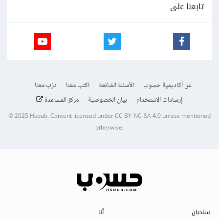
تابعنا على
عن أكاديمية حسوب
الأسئلة الشائعة
اكتب معنا
درّب معنا
إرشادات الاستخدام
بيان الخصوصية
مركز المساعدة
© 2025
Hsoub
.
Content licensed under
CC BY-NC-SA 4.0
unless mentioned
otherwise.