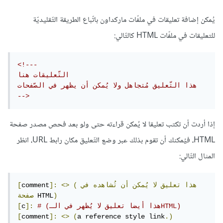
يُمكن إضافة تعليقات في ملفّات ماركداون باتّباع الطريقة التّقليديّة
للتعليقات في ملفّات HTML كالتّالي:
<!---

التّعليقات هنا

هذا التّعليق مُتجاهل ولا يُمكن أن يظهر في الصّفحات

-->
إذا أردت أن تكتب تعليقا لا يُمكن قراءته حتى ولو بعد فحص مصدر صفحة
HTML، فيُمكنك أن تقوم بذلك عبر وضع التّعليق مكان رابط URL، انظر
المثال التّالي:
(هذا
تعليق
لا
يُمكن
أن
تُشاهده
في
<>
]:
comment
[
)
 HTML
صفحة
# (هذا أيضا تعليق لا يُظهر في الـHTML)
]:
c
[
[
comment
]:
<>
(
a reference style link
.)