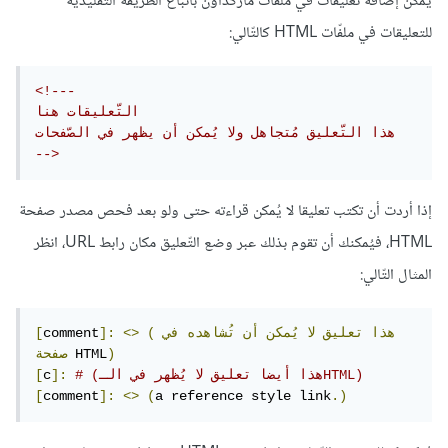
يُمكن إضافة تعليقات في ملفّات ماركداون باتّباع الطريقة التّقليديّة
للتعليقات في ملفّات HTML كالتّالي:
<!---

التّعليقات هنا

هذا التّعليق مُتجاهل ولا يُمكن أن يظهر في الصّفحات

-->
إذا أردت أن تكتب تعليقا لا يُمكن قراءته حتى ولو بعد فحص مصدر صفحة
HTML، فيُمكنك أن تقوم بذلك عبر وضع التّعليق مكان رابط URL، انظر
المثال التّالي:
(هذا
تعليق
لا
يُمكن
أن
تُشاهده
في
<>
]:
comment
[
)
 HTML
صفحة
# (هذا أيضا تعليق لا يُظهر في الـHTML)
]:
c
[
[
comment
]:
<>
(
a reference style link
.)