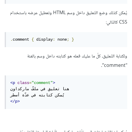
يُمكن كذلك وضع التّعليق داخل وسم HTML وتعطيل عرضه باستخدام
CSS كالتّالي:
.
comment 
{
 display
:
 none
;
}
ولكتابة التّعليق، كلّ ما عليك فعله هو كتابته داخل وسم بالفئة
"comment”.
<p
class
=
"comment"
>
هنا تعليق في ملفّ ماركداون

</p>