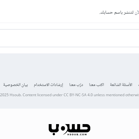
آن
لتنشر باسم حسابك.
الأسئلة الشائعة
اكتب معنا
درّب معنا
إرشادات الاستخدام
بيان الخصوصية
 2025
Hsoub
.
Content licensed under
CC BY-NC-SA 4.0
unless mentioned otherwi