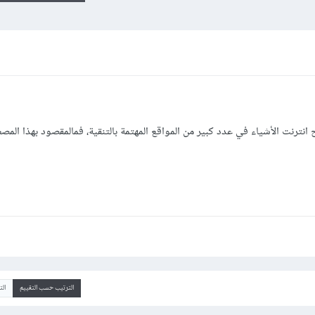
نترنت الأشياء في عدد كبير من المواقع المهتمة بالتنقية، فمالمقصود بهذا المص
الترتيب حسب التقييم
ال