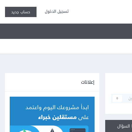
تسجيل الدخول
حساب جديد
إعلانات
ن
0
السؤال