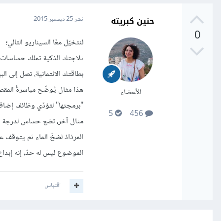
حنين كبريته
نشر
25 ديسمبر 2015
0
لنتخيّل معًا السيناريو التالي؛
ثلاجتك الذكية تملك حساسات خا
بطاقتك الائتمانية، تصل إلى ال
هذا مثال يُوضّح مباشرةً المقص
الأعضاء
"برمجتها" لتؤدّي وظائف إضافيّة
5
456
مثال آخر، تضع حساس لدرجة الر
المرذاذ لضخّ الماء ثم يتوقف عن
الموضوع ليس له حدّ، إنه إبداع
اقتباس