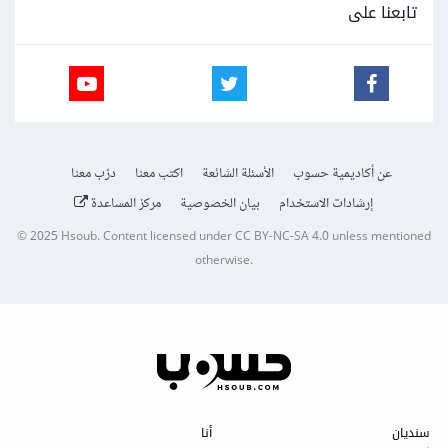
تابعنا على
عن أكاديمية حسوب
الأسئلة الشائعة
اكتب معنا
درّب معنا
إرشادات الاستخدام
بيان الخصوصية
مركز المساعدة
© 2025
Hsoub
.
Content licensed under
CC BY-NC-SA 4.0
unless mentioned
otherwise.