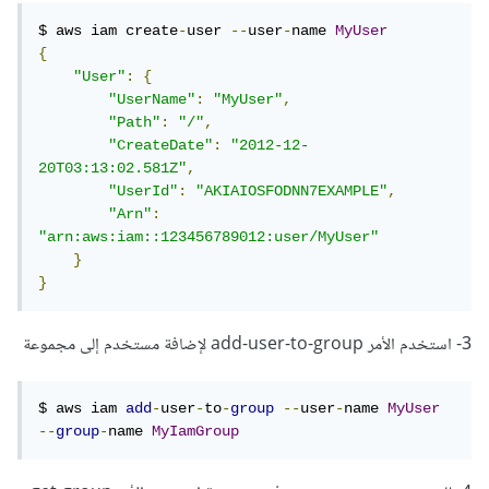
$ aws iam create
-
user 
--
user
-
name 
MyUser
{
"User"
:
{
"UserName"
:
"MyUser"
,
"Path"
:
"/"
,
"CreateDate"
:
"2012-12-
20T03:13:02.581Z"
,
"UserId"
:
"AKIAIOSFODNN7EXAMPLE"
,
"Arn"
:
"arn:aws:iam::123456789012:user/MyUser"
}
}
3- استخدم الأمر add-user-to-group لإضافة مستخدم إلى مجموعة
$ aws iam 
add
-
user
-
to
-
group
--
user
-
name 
MyUser
--
group
-
name 
MyIamGroup