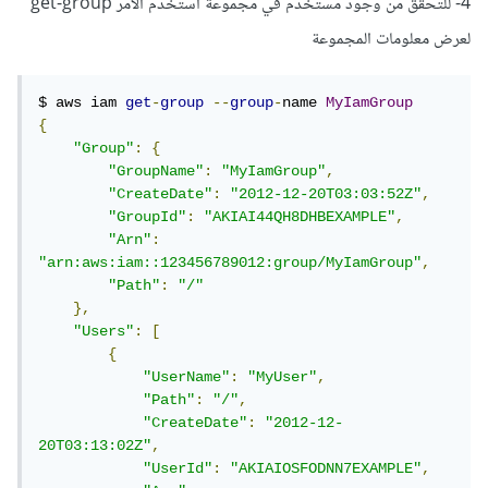
4- للتحقق من وجود مستخدم في مجموعة استخدم الأمر get-group
لعرض معلومات المجموعة
$ aws iam 
get
-
group
--
group
-
name 
MyIamGroup
{
"Group"
:
{
"GroupName"
:
"MyIamGroup"
,
"CreateDate"
:
"2012-12-20T03:03:52Z"
,
"GroupId"
:
"AKIAI44QH8DHBEXAMPLE"
,
"Arn"
:
"arn:aws:iam::123456789012:group/MyIamGroup"
,
"Path"
:
"/"
},
"Users"
:
[
{
"UserName"
:
"MyUser"
,
"Path"
:
"/"
,
"CreateDate"
:
"2012-12-
20T03:13:02Z"
,
"UserId"
:
"AKIAIOSFODNN7EXAMPLE"
,