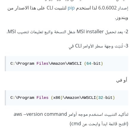
إصدار
6.0.6002 لذا استخدم
pip
لتثبيت CLI على هذا الاصدار من
ويندوز.
2- بعد تحميل MSI installer شغل النسخة واتبع تعليمات تنصيب MSI.
3- تُثبّت وجهة سطر الأوامر CLI في
C
:
\Program 
Files
\Amazon\AWSCLI 
(
64
-
bit
)
أو في
C
:
\Program 
Files
(
x86
)
\Amazon\AWSCLI
(
32
-
bit
)
لتأكيد التثبيت استخدم موجه أوامر aws --version command
(افتح قائمة ابدأ وابحث عن cmd)