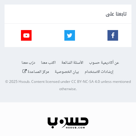
تابعنا على
عن أكاديمية حسوب
الأسئلة الشائعة
اكتب معنا
درّب معنا
إرشادات الاستخدام
بيان الخصوصية
مركز المساعدة
© 2025
Hsoub
.
Content licensed under
CC BY-NC-SA 4.0
unless mentioned
otherwise.