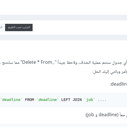
الترتيب حسب التقييم
ال
كلّ ما في الأمر أنك نسيت من أي جدول ستتم عملية الحذف، ولاحظ جيداً "
`deadline`
 FROM 
`deadline`
 LEFT JOIN 
`job`
....
 وَ job):