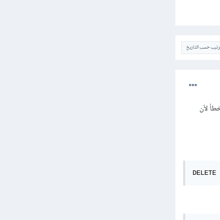
ترتيب حسب التاريخ
...Delete * From" مما ستُنتج خطأ لأن
DELETE 