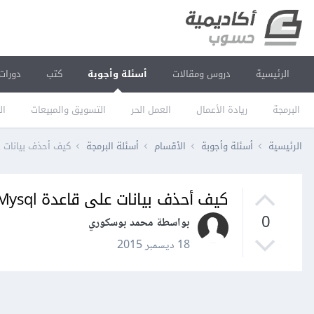
الرئيسية
دروس ومقالات
أسئلة وأجوبة
كتب
دورات
البرمجة
ريادة الأعمال
العمل الحر
التسويق والمبيعات
ال
الرئيسية
أسئلة وأجوبة
الأقسام
أسئلة البرمجة
كيف أحذف بيانات على قاعدة Mysql م
كيف أحذف بيانات على قاعدة Mysql مع استعمال Left Join؟
0
بواسطة محمد بوسكوري
18 ديسمبر 2015