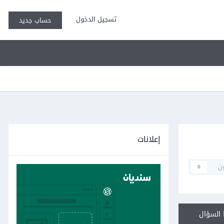
تسجيل الدخول
حساب جديد
إعلانات
ن
0
السؤال