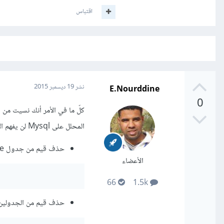
اقتباس
E.Nourddine
نشر
19 ديسمبر 2015
0
المحلل على Mysql لن يفهم الأمر وبالتي إليك الحل:
حذف قيم من جدول deadline:
الأعضاء
66
1.5k
حذف قيم من الجدولين معاً (deadline