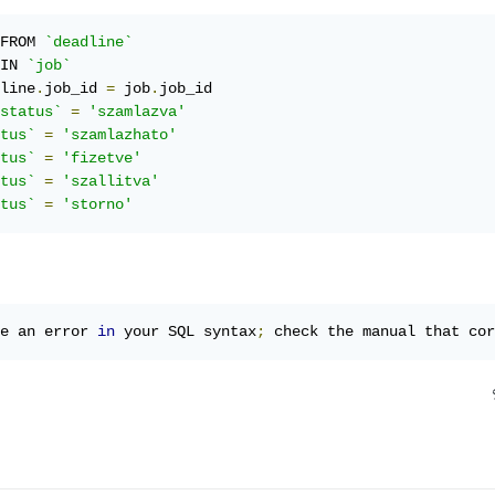
FROM 
`deadline`
IN 
`job`
line
.
job_id 
=
 job
.
job_id

status`
=
'szamlazva'
tus`
=
'szamlazhato'
tus`
=
'fizetve'
tus`
=
'szallitva'
tus`
=
'storno'
e an error 
in
 your SQL syntax
;
 check the manual that cor