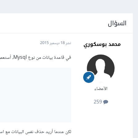
السؤال
محمد بوسكوري
نشر
18 ديسمبر 2015
في قاعدة بيانات من نوع Mysql، أستعمل جمل الاستعلام التالية للحصول على بيانات محددة مع تضمين دالة Left Join:
الأعضاء
259
لكن عندما أريد حذف نفس البيانات مع استخدام left Join بالطريق