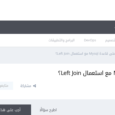
تصميم
DevOps
البرامج والتطبيقات
ع استعمال Left Join؟
متابعو
مشاركة
اطرح سؤالًا
أجب على هذا 