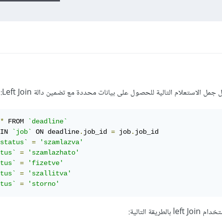
*
 FROM 
`deadline`
IN 
`job`
 ON deadline
.
job_id 
=
 job
.
job_id

status`
=
'szamlazva'
tus`
=
'szamlazhato'
tus`
=
'fizetve'
tus`
=
'szallitva'
tus`
=
'storno'
ة التالية: