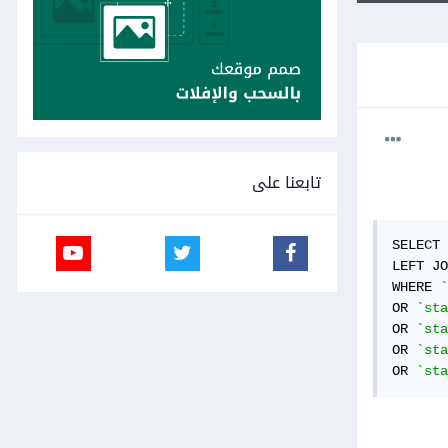
تابعنا على
SELECT 
LEFT JO
WHERE 
`
OR 
`sta
OR 
`sta
OR 
`sta
OR 
`sta