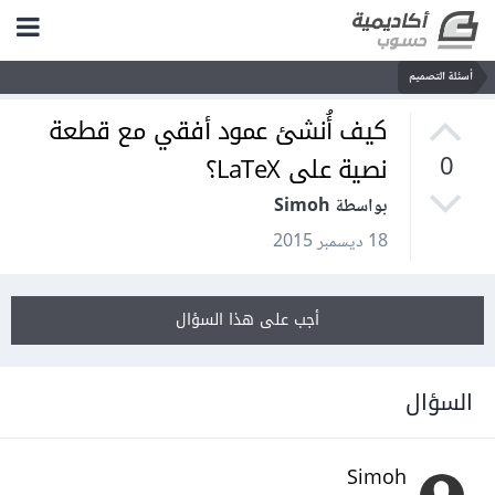
أسئلة التصميم
كيف أُنشئ عمود أفقي مع قطعة
نصية على LaTeX؟
0
بواسطة Simoh
18 ديسمبر 2015
أجب على هذا السؤال
السؤال
Simoh