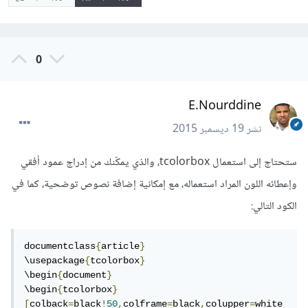
0
E.Nourddine
نشر
19 ديسمبر 2015
ستحتاج إلى استعمال tcolorbox، والذي يمكّنك من إدراج عمود أفقي
وإعطائه اللون المراد استعماله، مع إمكانية إضافة نصوص توضحية، كما في
الكود التالي:
documentclass
{
article
}
\usepackage
{
tcolorbox
}
\begin
{
document
}
\begin
{
tcolorbox
}
[
colback
=
black
!
50
,
colframe
=
black
,
colupper
=
white