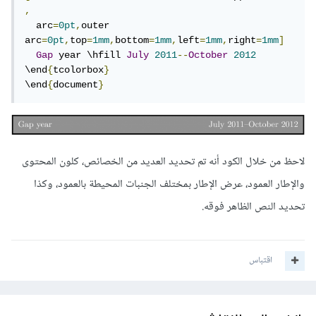
,
  arc
=
0pt
,
outer 
arc
=
0pt
,
top
=
1mm
,
bottom
=
1mm
,
left
=
1mm
,
right
=
1mm
]
Gap
 year \hfill 
July
2011
--
October
2012
\end
{
tcolorbox
}
\end
{
document
}
لاحظ من خلال الكود أنه تم تحديد العديد من الخصائص، كلون المحتوى
والإطار العمود، عرض الإطار بمختلف الجنبات المحيطة بالعمود، وكذا
تحديد النص الظاهر فوقه.
اقتباس