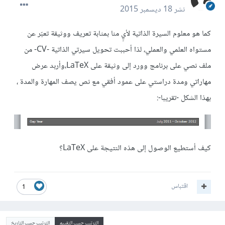
نشر
18 ديسمبر 2015
كما هو معلوم السيرة الذاتية لأيٍ منا بمثابة تعريف ووثيقة تعبّر عن
مستواه العلمي والعملي، لذا أحببت تحويل سيرتي الذاتية -CV- من
ملف نصي على برنامج وورد إلى وثيقة على LaTeX،وأربد عرض
مهاراتي ومدة دراستي على عمود أفقي مع نص يصف المهارة والمدة ،
بهذا الشكل -تقريبا-:
كيف أستطيع الوصول إلى هذه النتيجة على LaTeX؟
اقتباس
1
الترتيب حسب التقييم
الترتيب حسب التاريخ