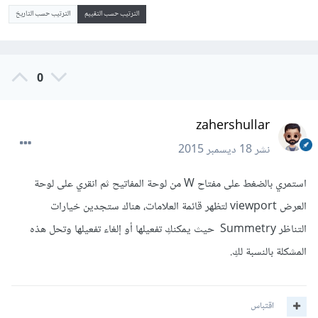
الترتيب حسب التقييم
الترتيب حسب التاريخ
0
zahershullar
نشر
18 ديسمبر 2015
استمري بالضغط على مفتاح W من لوحة المفاتيح ثم انقري على لوحة
العرض viewport لتظهر قائمة العلامات، هناك ستجدين خيارات
التناظر Summetry حيث يمكنكِ تفعيلها أو إلغاء تفعيلها وتحل هذه
المشكلة بالنسبة لكِ.
اقتباس