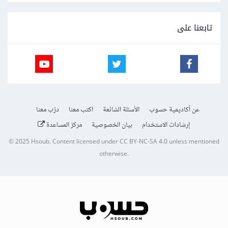
تابعنا على
عن أكاديمية حسوب
الأسئلة الشائعة
اكتب معنا
درّب معنا
إرشادات الاستخدام
بيان الخصوصية
مركز المساعدة
© 2025
Hsoub
.
Content licensed under
CC BY-NC-SA 4.0
unless mentioned
otherwise.