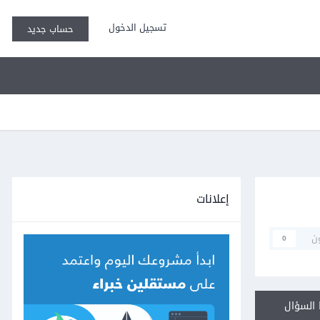
تسجيل الدخول
حساب جديد
إعلانات
ن
0
السؤال