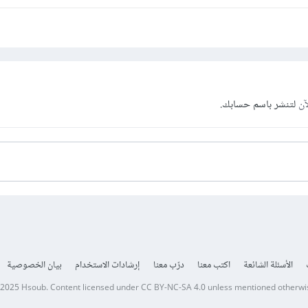
آن
لتنشر باسم حسابك.
الأسئلة الشائعة
اكتب معنا
درّب معنا
إرشادات الاستخدام
بيان الخصوصية
 2025
Hsoub
.
Content licensed under
CC BY-NC-SA 4.0
unless mentioned otherwi