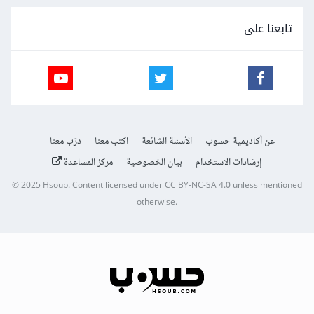
تابعنا على
عن أكاديمية حسوب
الأسئلة الشائعة
اكتب معنا
درّب معنا
إرشادات الاستخدام
بيان الخصوصية
مركز المساعدة
© 2025
Hsoub
.
Content licensed under
CC BY-NC-SA 4.0
unless mentioned
otherwise.