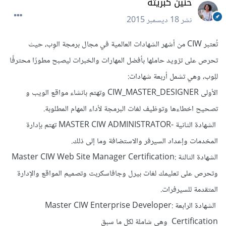
حنين كبريته
نشر
18 ديسمبر 2015
تُعتبر CIW من أشهر الشهادات العالمية في مجال برمجة الوِب، حيث
تحرص على تزويد حاملها بأفضل المهارات والخبرات ليصبح مطورًا محترفًا
للِوب، وهي تشمل أربعة شهادات:
الأولى CIW_MASTER_DESIGNER وتهتم بانشاء مواقع الويب و
تصحيح اخطاءها وتوظيف لغات البرمجة لأداء المهام المطلوبة.
الشهادة الثانية -MASTER CIW ADMINISTRATOR تهتم بإدارة
المخدمات وإعداد السيرفر والاستضافة وما إلى ذلك.
الشهادة الثالثة :Master CIW Web Site Manager Certification
وتحرص على تعليمك لغات بيرل وجافاسكربت وتصميم المواقع والإدارة
المتقدمة للسيرفرات.
الشهادة الرابعة :Master CIW Enterprise Developer
Certification وهي شاملة لكل ما سبق