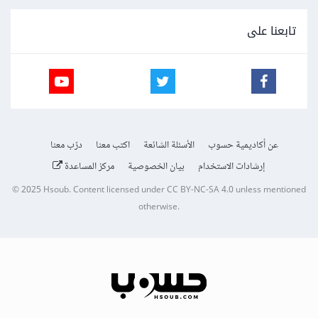
تابعنا على
عن أكاديمية حسوب
الأسئلة الشائعة
اكتب معنا
درّب معنا
إرشادات الاستخدام
بيان الخصوصية
مركز المساعدة
© 2025
Hsoub
.
Content licensed under
CC BY-NC-SA 4.0
unless mentioned
otherwise.