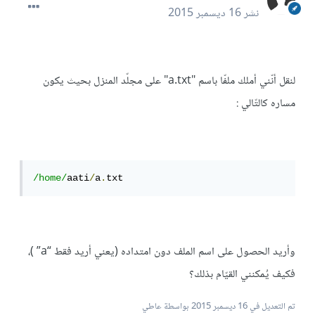
نشر
16 ديسمبر 2015
لنقل أنّني أملك ملفّا باسم "a.txt" على مجلّد المنزل بحيث يكون
مساره كالتّالي :
/home/
aati
/
a
.
txt
وأريد الحصول على اسم الملف دون امتداده (يعني أريد فقط “a” )،
فكيف يُمكنني القيّام بذلك؟
تم التعديل في
16 ديسمبر 2015
بواسطة عاطي