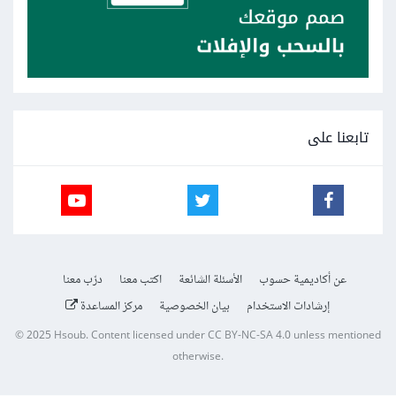
تابعنا على
عن أكاديمية حسوب
الأسئلة الشائعة
اكتب معنا
درّب معنا
إرشادات الاستخدام
بيان الخصوصية
مركز المساعدة
© 2025
Hsoub
.
Content licensed under
CC BY-NC-SA 4.0
unless mentioned
otherwise.