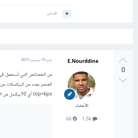
اقتباس
E.Nourddine
نشر
16 ديسمبر 2015
0
top=6px أي 10بيكسل من الفوق و6 من جهة اليسار. وهذا ما سنفعل بالنسبة لأيقونة المكبر:
الأعضاء
66
1.5k