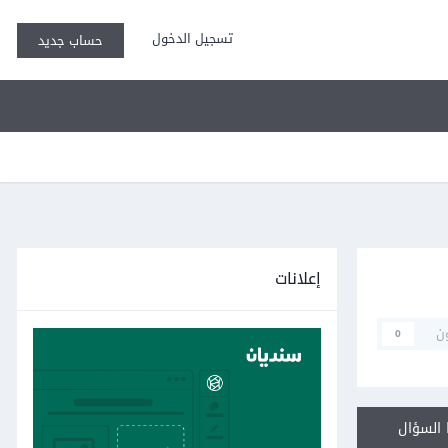
تسجيل الدخول
حساب جديد
إعلانات
ن
0
السؤال