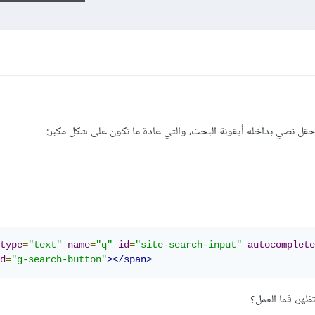
حقل نصي بداخله أيقونة البحث، والتي عادة ما تكون على شكل مكبر:
type
=
"text"
name
=
"q"
id
=
"site-search-input"
autocomplete
d
=
"g-search-button"
></span>
ظهر، فما العمل؟