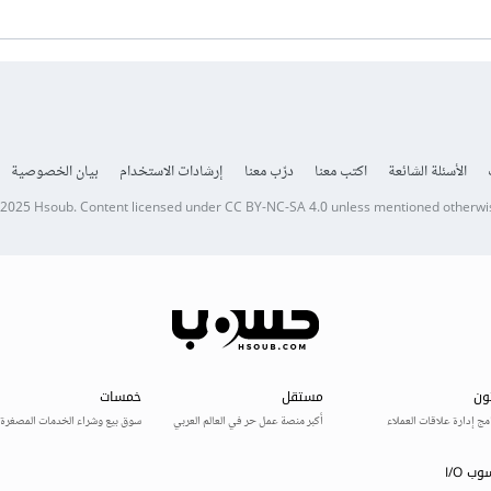
الأسئلة الشائعة
اكتب معنا
درّب معنا
إرشادات الاستخدام
بيان الخصوصية
 2025
Hsoub
.
Content licensed under
CC BY-NC-SA 4.0
unless mentioned otherwi