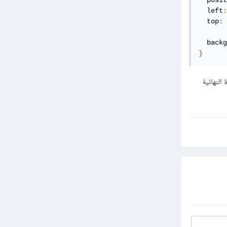
  posit
  left
:
  top
:
  backg
}
صورة النهائية