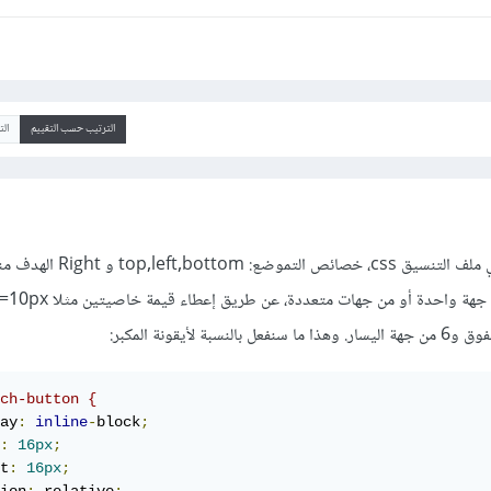
الترتيب حسب التقييم
ال
من الخصائص التي تُستعمل في ملف التنسيق css، خصائص الت
ch-button {
ay
:
inline
-
block
;
:
16px
;
t
:
16px
;