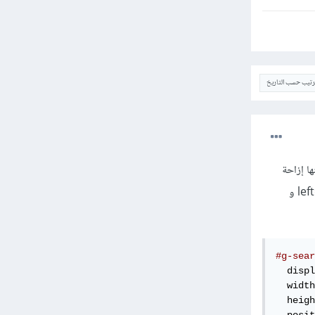
ترتيب حسب التاريخ
موضع: top,left,bottom و Right الهدف منها إزاحة
العنصر بعدد من البيكسلات من جهة واحدة أو من جهات متعددة، عن طريق إعطاء قيمة خاصيتين مثلا left=10px و
#g-sear
  displ
  width
  heigh