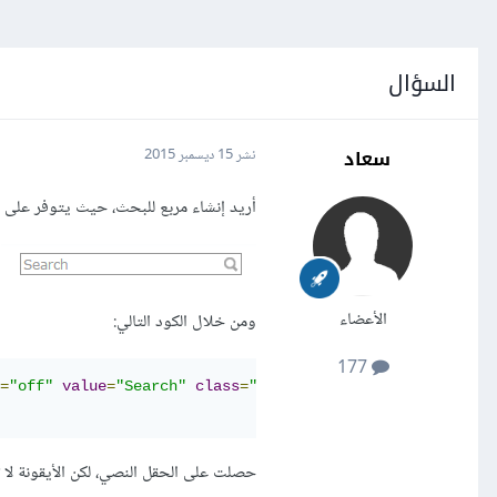
السؤال
سعاد
نشر
15 ديسمبر 2015
أريد إنشاء مربع للبحث، حيث يتوفر على 
الأعضاء
ومن خلال الكود التالي:
177
=
"off"
value
=
"Search"
class
=
"gray"
/>
حصلت على الحقل النصي، لكن الأيقونة لا ت