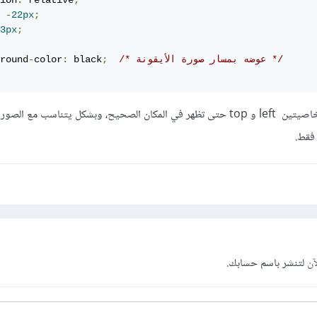
ion
:
 relative
;
-
22px
;
3px
;
/* عوضه بمسار صورة الأيقونة */
;
 black
:
color
-
round
*ملاحظة: يمكن تغيير قيمة الخاصيتين left و top حتى تظهر في المكان الصحيح، وبشكل يتناسب مع ال
فقط.
آن
لتنشر باسم حسابك.