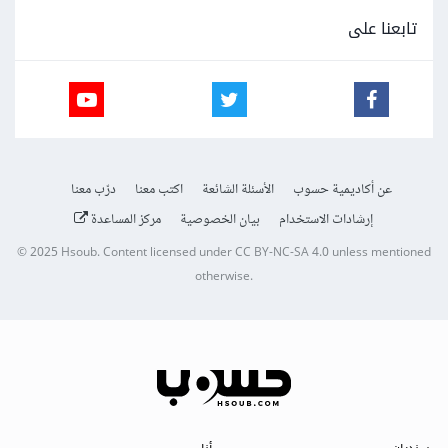
تابعنا على
عن أكاديمية حسوب
الأسئلة الشائعة
اكتب معنا
درّب معنا
إرشادات الاستخدام
بيان الخصوصية
مركز المساعدة
© 2025
Hsoub
.
Content licensed under
CC BY-NC-SA 4.0
unless mentioned
otherwise.