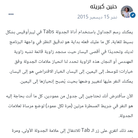
حنين كبريته
نشر
15 ديسمبر 2015
يمكنك رسم الجداول باستخدام أداة الجدولة Tabs في ليبرأوفيس بشكل
بسيط للغاية، كل ما عليك فعله بداية هو تدقيق النظر في واجهة البرنامج
لديك وتحديدًا في أقصى اليسار حيث ستجد زاوية قائمة تشبه زاوية
المهندس أو النجار، هذه الزاوية تحدد لنا انحياز علامات الجدولة وفق
خيارات؛ للوسط، إلى اليمين، إلى اليسار، الخيار الافتراضي هو إلى اليسار،
يمكنك النقر عليها لتغيير وضعها بحيث يُصبح إنحيازها إلى اليمين.
الآن سأفترض أنك تحتاجين إلى جدول من عمودين، كل ما أنت بحاجة إليه
هو النقر في شريط المسطرة مرتين (مرة لكل عمود) لوضع مرساة لعلامات
الجدولة.
بعد ذلك انقري على زر الـ Tab للانتقال إلى علامة الجدولة الأولى، ومرة