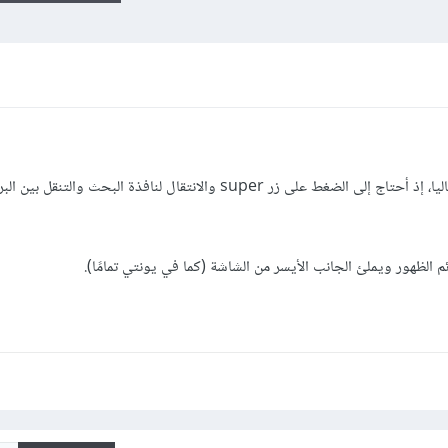
الشريط الجانبي في غنوم عديم الفائدة حاليا، إذ أحتاج إلى الضغط على زر super والانتقال لنافذة ا
الظهور ويملئ الجانب الأيسر من الشاشة (كما في يونتي تمامًا).