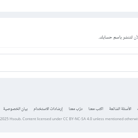
آن
لتنشر باسم حسابك.
الأسئلة الشائعة
اكتب معنا
درّب معنا
إرشادات الاستخدام
بيان الخصوصية
 2025
Hsoub
.
Content licensed under
CC BY-NC-SA 4.0
unless mentioned otherwi