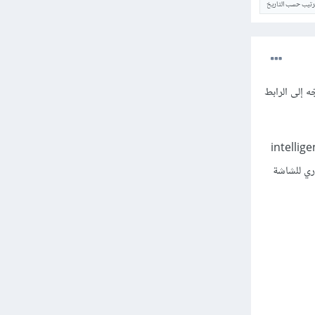
ترتيب حسب التاريخ
ه إلى الرابط
بيق Tweak tools وادخلي إلى إعدادات الإضافة، ومن النافذة المنبثقة ألغي تفعيل خيار intelligent
ليساري للشاشة