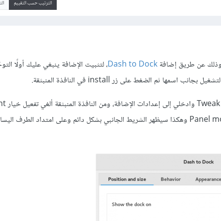
الترتيب حسب التقييم
ال
 وذلك عن طريق إضافة
Dash to Dock
، لتثبيت الإضافة ينبغي عليك أولًا التوجّ
 اسمها ثم الضغط على زر install في النافذة المنبثقة.
الآن توجّهي إلى تط
autohide وفعّلي خيار Panel mode وهكذا سيظهر الشريط الجانبي بشكل دائم وعلى امتداد الطرف ا