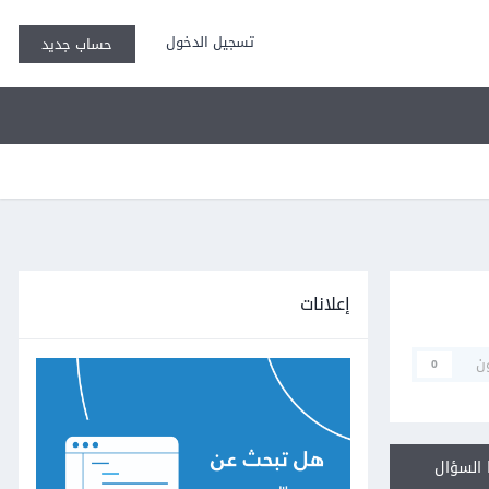
تسجيل الدخول
حساب جديد
إعلانات
ن
0
السؤال