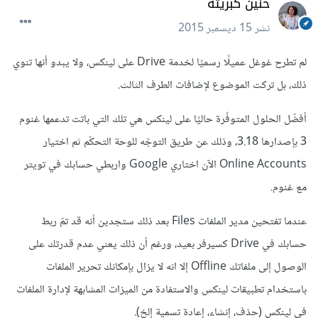
حنين كبريته
نشر
15 ديسمبر 2015
لم تطرح غوغل عميلًا رسميًا لخدمة Drive على لينكس، ولا يبدو أنها تنوي
ذلك، بل تركت الموضوع لإضافات الطرف الثالث.
أفضّل الحلول المتوفّرة حاليًا على لينكس هي تلك التي باتت تدعمها غنوم
3 بإصدارها 3.18، وذلك عن طريق التوجّه للوحة التحكّم ثم اختيار
Online Accounts الآن اختاري Google واربطي حسابك في تويتر
مع غنوم.
عندما تفتحين مدير الملفات Files بعد ذلك ستجدين أنه قد تمّ ربط
حسابك في Drive كسيرفر بعيد، ورغم أن ذلك يعني عدم قدرتك على
الوصول إلى ملفاتك Offline إلا انه لا يزال بإمكانك تحرير الملفات
باستخدام تطبيقات لينكس والاستفادة من الميزات المشابهة لإدارة الملفات
في لينكس (حذف، إنشاء، إعادة تسمية إلخ).