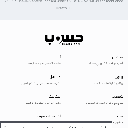
© 2025
Hsoub
.
Content licensed under
CC BY-NC-SA 4.0
unless mentioned
otherwise.