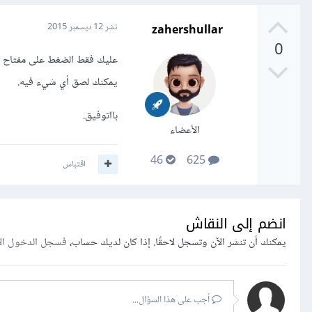
zahershullar
نشر
12 ديسمبر 2015
0
عليك فقط الضغط على مفتاح
يمكنك لصق أي شيء فيه.
بااتوفيق.
الأعضاء
46
625
اقتباس
انضم إلى النقاش
يمكنك أن تنشر الآن وتسجل لاحقًا. إذا كان لديك حساب،
فسجل الدخول ال
أجب على هذا السؤال...