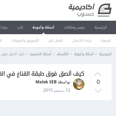
الرئيسية
دروس ومقالات
أسئلة وأجوبة
كتب
دورات
البرمجة
ريادة الأعمال
العمل الحر
التسويق والمبيعات
ال
الرئيسية
أسئلة وأجوبة
الأقسام
أسئلة التصميم
كيف ألصق فوق ط
كيف ألصق فوق طبقة القناع في ال
0
بواسطة Malek SEB
12 ديسمبر 2015