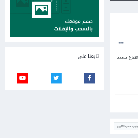
تابعنا على
وأود أن الصقه في طبقة قناع لإحدى الطبقات ولكن دون جدوى حتى لو حاولت الضغط Ctrl+V والقناع محدد
ترتيب حسب التاريخ