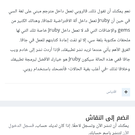
نعم يمكنك أن تقول ذلك، فالروبي تعمل داخل مترجم مبني على لغة السي
في حين أن Jruby تعمل داخل آلة الافتراضية للجافا، وهنالك الكثير من
gems والإضافات التي قد لا تعمل داخل Jruby خاصة تلك التي لها
ملحقات مكتوبة بلغة سي، إلا لو تمّت إعادة كتابتهم للعمل في جافا.
الفرق الأهم يأتي عندما تريد نشر تطبيقك، فإذا أردت نشر إلى خادم ويب
جافا ففي هذه الحالة سيكون Jruby هو خيارك الأفضل لبرمجة تطبيقك
وخلافا لذلك -في أغلب بقية الحالات- فأنصحك باستخدام روبي.
اقتباس
انضم إلى النقاش
يمكنك أن تنشر الآن وتسجل لاحقًا. إذا كان لديك حساب،
فسجل الدخول
الآن
لتنشر باسم حسابك.