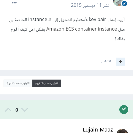
نشر
11 ديسمبر 2015
أريد إنشاء key pair لأستطيع الدخول إلى الـ instance الخاصة بي
مثل
Amazon ECS container instance
بشكل آمن كيف أقوم
بذلك؟
اقتباس
الترتيب حسب التقييم
الترتيب حسب التاريخ
0
Lujain Maaz