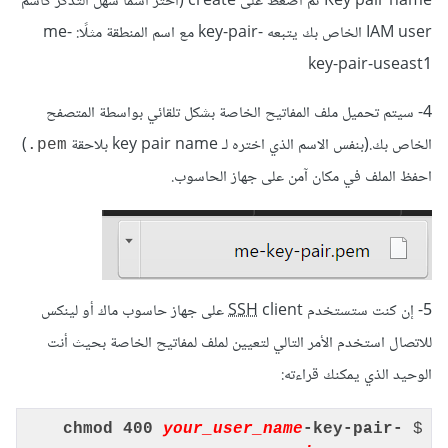
Key pair name ثم اضغط على create (اختر اسمًا سهل التذكّر كاسم
IAM user الخاص بك يتبعه -key-pair مع اسم المنطقة مثلًا: me-
key-pair-useast1
4- سيتم تحميل ملف المفاتيح الخاصة بشكل تلقائي بواسطة المتصفح
الخاص بك.(بنفس الاسم الذي اختره لـ key pair name بلاحقة
)
pem.
احفظ
الملف في مكان آمن على جهاز الحاسوب.
5- إن كنت ستستخدم
SSH
client على جهاز حاسوب ماك أو لينكس
للاتصال استخدم الأمر التالي لتعيين لملف لمفاتيح الخاصة بحيث أنت
الوحيد الذي يمكنك قراءته:
chmod
400
your_user_name
-key-pair-
$ 