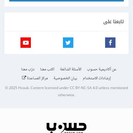
تابعنا على
عن أكاديمية حسوب
الأسئلة الشائعة
اكتب معنا
درّب معنا
إرشادات الاستخدام
بيان الخصوصية
مركز المساعدة
© 2025
Hsoub
.
Content licensed under
CC BY-NC-SA 4.0
unless mentioned
otherwise.