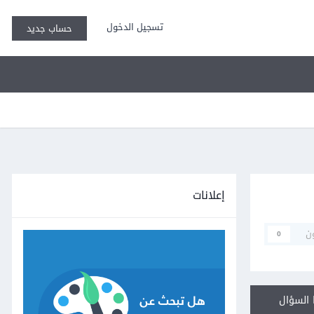
تسجيل الدخول
حساب جديد
إعلانات
ن
0
السؤال