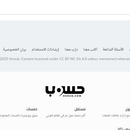
الأسئلة الشائعة
اكتب معنا
درّب معنا
إرشادات الاستخدام
بيان الخصوصية
 2025
Hsoub
.
Content licensed under
CC BY-NC-SA 4.0
unless mentioned otherwi