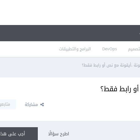
تصميم
DevOps
البرامج والتطبيقات
نة ،أيقونة مع نص أو رابط فقط؟
أو رابط فقط؟
متابعو
مشاركة
اطرح سؤالًا
أجب على هذا 