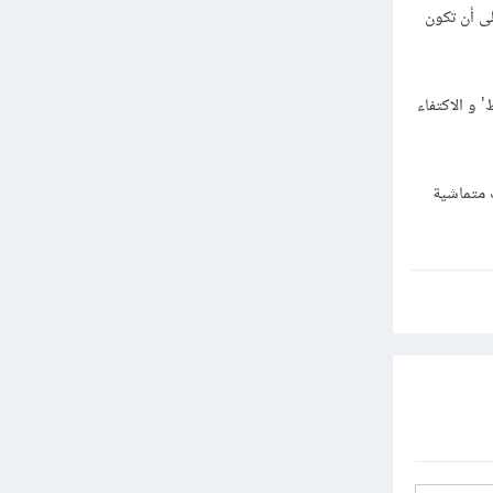
لى أن تكون
 و الاكتفاء
ت متماشية