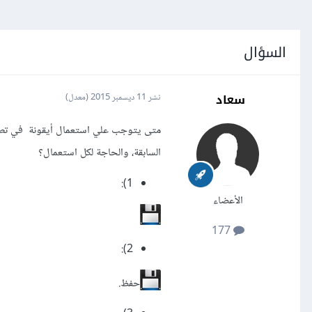
السؤال
سعاد
نشر
11 ديسمبر 2015
(معدل)
متى يتوجب علي
استعمال أيقونة
في تطب
السابقة، والحاجة لكل استعمال؟
1):
الأعضاء
177
2):
حفظ.