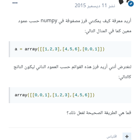
نشر
11 ديسمبر 2015
أريد معرفة كيف يمكنني فرز مصفوفة في numpy حسب عمود
معين كما في المثال التالي:
a 
=
 array
([[
1
,
2
,
3
],[
4
,
5
,
6
],[
0
,
0
,
1
]])
لنفترض أنني أريد فرز هذه القوائم حسب العمود الثاني ليكون الناتج
كالتالي:
array
([[
0
,
0
,
1
],[
1
,
2
,
3
],[
4
,
5
,
6
]])
فما هي الطريقة الصحيحة لفعل ذلك؟
اقتباس