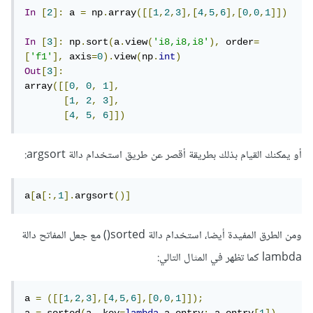
In
[
2
]:
 a 
=
 np
.
array
([[
1
,
2
,
3
],[
4
,
5
,
6
],[
0
,
0
,
1
]])
In
[
3
]:
 np
.
sort
(
a
.
view
(
'i8,i8,i8'
),
 order
=
[
'f1'
],
 axis
=
0
).
view
(
np
.
int
)
Out
[
3
]:
array
([[
0
,
0
,
1
],
[
1
,
2
,
3
],
[
4
,
5
,
6
]])
أو يمكنك القيام بذلك بطريقة أقصر عن طريق استخدام دالة argsort:
a
[
a
[:,
1
].
argsort
()]
ومن الطرق المفيدة أيضا، استخدام دالة sorted() مع جعل المفاتح دالة
lambda كما تظهر في المثال التالي:
a 
=
([[
1
,
2
,
3
],[
4
,
5
,
6
],[
0
,
0
,
1
]]);