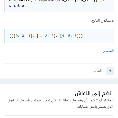
a 
=
 sorted
(
a
,
 key
=
lambda
 a_entry
:
 a_entry
[
1
])
print
 a
وسيكون الناتج:
[[[
0
,
0
,
1
],
[
1
,
2
,
3
],
[
4
,
5
,
6
]]]
المصدر
اقتباس
انضم إلى النقاش
يمكنك أن تنشر الآن وتسجل لاحقًا. إذا كان لديك حساب،
فسجل الدخول
الآن
لتنشر باسم حسابك.