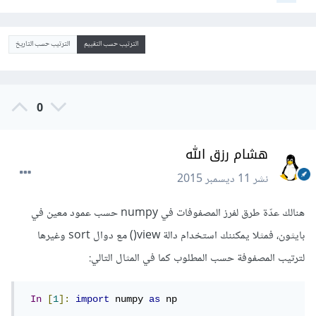
الترتيب حسب التقييم
الترتيب حسب التاريخ
0
هشام رزق الله
نشر
11 ديسمبر 2015
هنالك عدّة طرق لفرز المصفوفات في numpy حسب عمود معين في
بايثون، فمثلا يمكننك استخدام دالة view() مع دوال sort وغيرها
لترتيب المصفوفة حسب المطلوب كما في المثال التالي:
In
[
1
]:
import
 numpy 
as
 np
